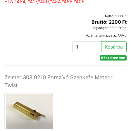
ETA 1454, *417,*450,*454,*459,*406
Nettó: 1803 Ft
Bruttó: 2290 Ft
Egységár: 2290 Ft/db
Az ár tartalmazza az ÁFA-t!
Kosárba
Készleten van
Zelmer 308.0210 Porszívó Szénkefe Meteor
Twist