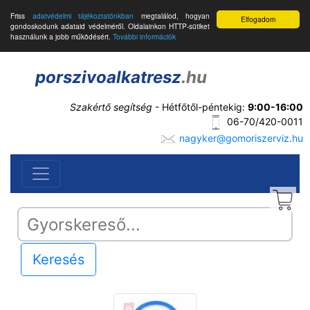
Friss
adatvédelmi tájékoztatónkban
megtalálod, hogyan
Elfogadom
gondoskodunk adataid védelméről. Oldalainkon HTTP-sütiket
használunk a jobb működésért.
További információk
porszivoalkatresz
.hu
Szakértő segítség
- Hétfőtől-péntekig:
9:00-16:00
06-70/420-0011
nagyker@gomoriszerviz.hu
Keresés