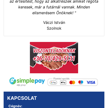
az értesítést, hogy az alkatrészek amiket régóta
keresek, már a futárnál vannak. Minden
elismerésem Önöknek! "
Váczi István
Szolnok
KAPCSOLAT
Cégnév: