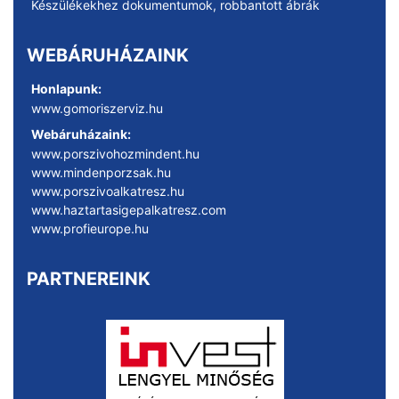
Készülékekhez dokumentumok, robbantott ábrák
WEBÁRUHÁZAINK
Honlapunk:
www.gomoriszerviz.hu
Webáruházaink:
www.porszivohozmindent.hu
www.mindenporzsak.hu
www.porszivoalkatresz.hu
www.haztartasigepalkatresz.com
www.profieurope.hu
PARTNEREINK