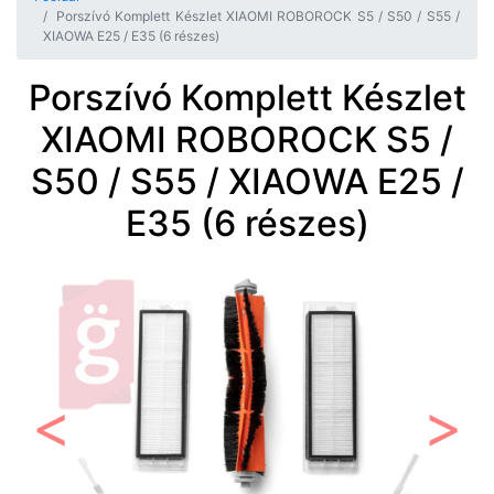
Porszívó Komplett Készlet XIAOMI ROBOROCK S5 / S50 / S55 /
XIAOWA E25 / E35 (6 részes)
Porszívó Komplett Készlet
XIAOMI ROBOROCK S5 /
S50 / S55 / XIAOWA E25 /
E35 (6 részes)
Előző
Követ