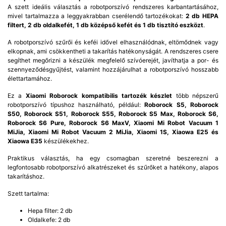
A szett ideális választás a robotporszívó rendszeres karbantartásához,
mivel tartalmazza a leggyakrabban cserélendő tartozékokat:
2 db HEPA
filtert, 2 db oldalkefét, 1 db középső kefét és 1 db tisztító eszközt
.
A robotporszívó szűrői és keféi idővel elhasználódnak, eltömődnek vagy
elkopnak, ami csökkentheti a takarítás hatékonyságát. A rendszeres csere
segíthet megőrizni a készülék megfelelő szívóerejét, javíthatja a por- és
szennyeződésgyűjtést, valamint hozzájárulhat a robotporszívó hosszabb
élettartamához.
Ez a
Xiaomi Roborock kompatibilis tartozék készlet
több népszerű
robotporszívó típushoz használható, például:
Roborock S5, Roborock
S50, Roborock S51, Roborock S55, Roborock S5 Max, Roborock S6,
Roborock S6 Pure, Roborock S6 MaxV, Xiaomi Mi Robot Vacuum 1
MiJia, Xiaomi Mi Robot Vacuum 2 MiJia, Xiaomi 1S, Xiaowa E25 és
Xiaowa E35
készülékekhez.
Praktikus választás, ha egy csomagban szeretné beszerezni a
legfontosabb robotporszívó alkatrészeket és szűrőket a hatékony, alapos
takarításhoz.
Szett tartalma:
Hepa filter: 2 db
Oldalkefe: 2 db