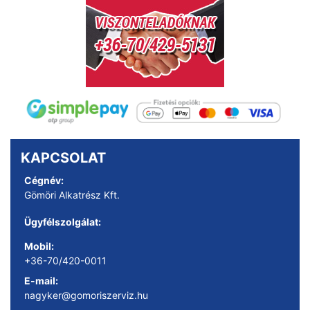
KAPCSOLAT
Cégnév:
Gömöri Alkatrész Kft.
Ügyfélszolgálat:
Mobil:
+36-70/420-0011
E-mail:
nagyker@gomoriszerviz.hu