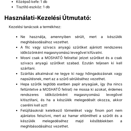
Középső kefe: 1 db
Tisztító eszköz: 1 db
Használati-Kezelési Útmutató:
Kezelési tanácsok a termékhez:
Ne használja, amennyiben sérült, mert a készülék
meghibásodásához vezethet.
A filc vagy szivacs anyagú szűrőket ajánlott rendszeres
időközönként magasnyomású levegővel kifúvatni.
Mosni csak a MOSHATÓ felirattal jelzet szűrőket és a csak
szivacs anyagú szűrőket szabad. Ezután teljesen ki kell
szárítani.
Szárítás alkalmával ne tegye ki nagy hőingadozásnak vagy
napsütésnek, mert az a szűrő sérüléséhez vezethet.
Hepa szűrők legtöbb esetben papír anyagúak, így (ha nincs
feltüntetve a MOSHATÓ felirat) ne mossa ki azokat, érdemes
rendszeres időközönként magasnyomású levegővel
kitisztítani, és ha a készülék melegedését okozza, akkor
cserélni kell azt!
Felújításoknál keletkező törmeléket vagy finom port nem
ajánlatos felszívni, mert az hamar eltömítheti a szűrőt és a
készülék melegedéséhez majd későbbiekben a
meghibásodásához vezethet.