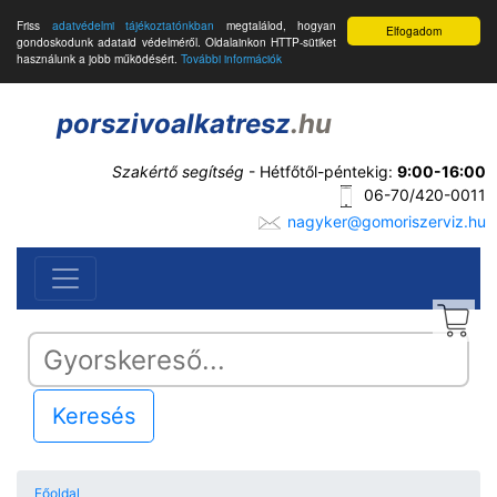
Friss
adatvédelmi tájékoztatónkban
megtalálod, hogyan
Elfogadom
gondoskodunk adataid védelméről. Oldalainkon HTTP-sütiket
használunk a jobb működésért.
További információk
porszivoalkatresz
.hu
Szakértő segítség
- Hétfőtől-péntekig:
9:00-16:00
06-70/420-0011
nagyker@gomoriszerviz.hu
Keresés
Főoldal