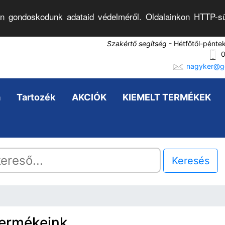
n gondoskodunk adataid védelméről. Oldalainkon HTTP-sü
Szakértő segítség
- Hétfőtől-pénte
0
nagyker@go
a
Tartozék
AKCIÓK
KIEMELT TERMÉKEK
Keresés
termékeink