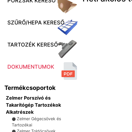
PORZSÁK KERESŐ
SZŰRŐ/HEPA KERESŐ
TARTOZÉK KERESŐ
DOKUMENTUMOK
Termékcsoportok
Zelmer Porszívó és
Takarítógép Tartozékok
Alkatrészek
Zelmer Gégecsövek és
⚫
Tartozékai
Zelmer Toldócsövek
⚫