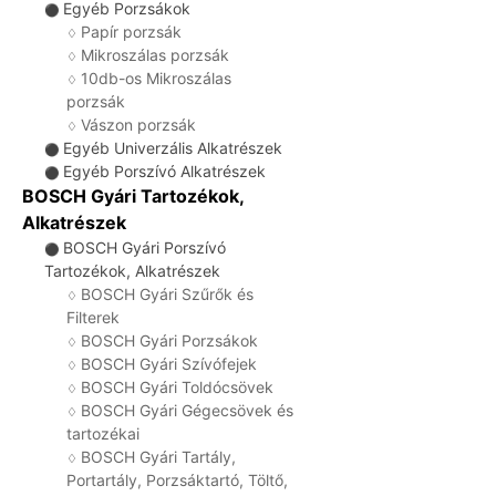
Egyéb Porzsákok
⚫
Papír porzsák
♢
Mikroszálas porzsák
♢
10db-os Mikroszálas
♢
porzsák
Vászon porzsák
♢
Egyéb Univerzális Alkatrészek
⚫
Egyéb Porszívó Alkatrészek
⚫
BOSCH Gyári Tartozékok,
Alkatrészek
BOSCH Gyári Porszívó
⚫
Tartozékok, Alkatrészek
BOSCH Gyári Szűrők és
♢
Filterek
BOSCH Gyári Porzsákok
♢
BOSCH Gyári Szívófejek
♢
BOSCH Gyári Toldócsövek
♢
BOSCH Gyári Gégecsövek és
♢
tartozékai
BOSCH Gyári Tartály,
♢
Portartály, Porzsáktartó, Töltő,