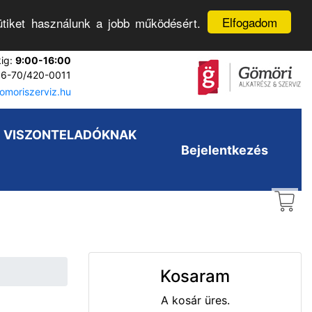
Elfogadom
tiket használunk a jobb működésért.
kig:
9:00-16:00
6-70/420-0011
moriszerviz.hu
VISZONTELADÓKNAK
Bejelentkezés
Kosaram
A kosár üres.