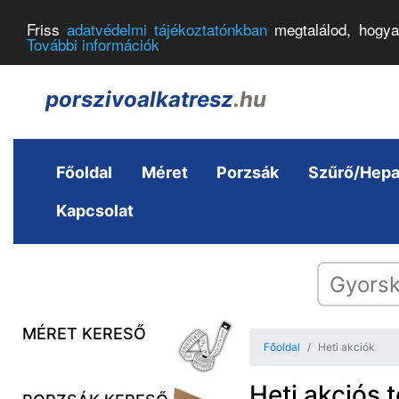
Friss
adatvédelmi tájékoztatónkban
megtalálod, hogya
További információk
porszivoalkatresz
.hu
Főoldal
Méret
Porzsák
Szűrő/Hep
Kapcsolat
MÉRET KERESŐ
Főoldal
Heti akciók
Heti akciós 