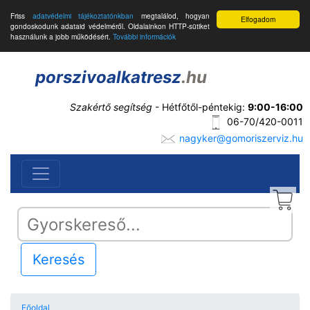
Friss
adatvédelmi tájékoztatónkban
megtalálod, hogyan
Elfogadom
gondoskodunk adataid védelméről. Oldalainkon HTTP-sütiket
használunk a jobb működésért.
További információk
porszivoalkatresz
.hu
Szakértő segítség
- Hétfőtől-péntekig:
9:00-16:00
06-70/420-0011
nagyker@gomoriszerviz.hu
Keresés
Főoldal