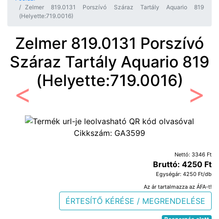
Zelmer 819.0131 Porszívó Száraz Tartály Aquario 819
(Helyette:719.0016)
Zelmer 819.0131 Porszívó
Száraz Tartály Aquario 819
(Helyette:719.0016)
Előző
Követ
Cikkszám:
GA3599
Nettó: 3346 Ft
Bruttó: 4250 Ft
Egységár: 4250 Ft/db
Az ár tartalmazza az ÁFA-t!
ÉRTESÍTŐ KÉRÉSE / MEGRENDELÉSE