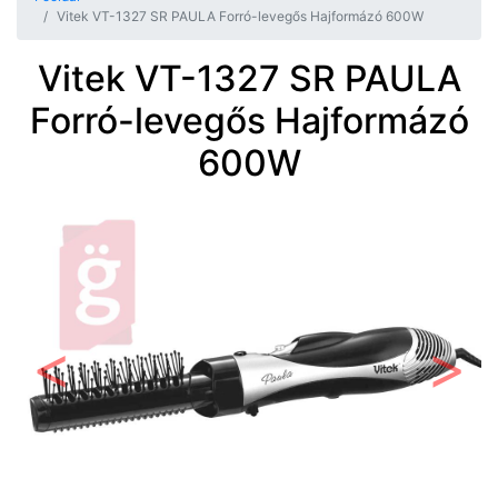
Vitek VT-1327 SR PAULA Forró-levegős Hajformázó 600W
Vitek VT-1327 SR PAULA
Forró-levegős Hajformázó
600W
Előző
Követ