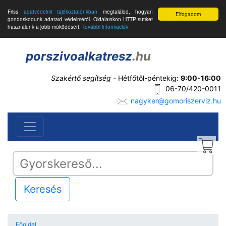
Friss
adatvédelmi tájékoztatónkban
megtalálod, hogyan
Elfogadom
gondoskodunk adataid védelméről. Oldalainkon HTTP-sütiket
használunk a jobb működésért.
További információk
porszivoalkatresz
.hu
Szakértő segítség
- Hétfőtől-péntekig:
9:00-16:00
06-70/420-0011
nagyker@gomoriszerviz.hu
Keresés
Főoldal