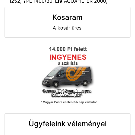
1252, YPL 1400/30,
LIV
AQUAFILTER 2000,
Kosaram
A kosár üres.
Ügyfeleink véleményei