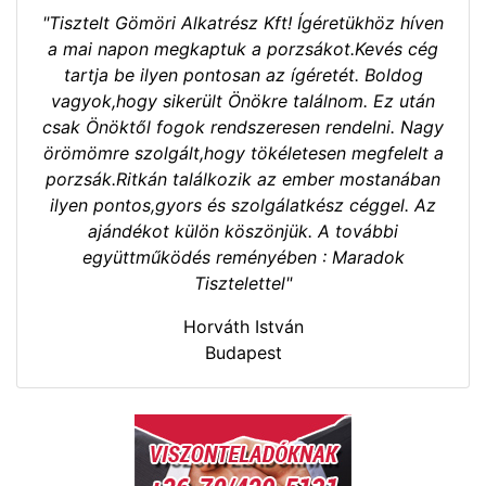
"Tisztelt Gömöri Alkatrész Kft! Ígéretükhöz híven
a mai napon megkaptuk a porzsákot.Kevés cég
tartja be ilyen pontosan az ígéretét. Boldog
vagyok,hogy sikerült Önökre találnom. Ez után
csak Önöktől fogok rendszeresen rendelni. Nagy
örömömre szolgált,hogy tökéletesen megfelelt a
porzsák.Ritkán találkozik az ember mostanában
ilyen pontos,gyors és szolgálatkész céggel. Az
ajándékot külön köszönjük. A további
együttműködés reményében : Maradok
Tisztelettel"
Horváth István
Budapest