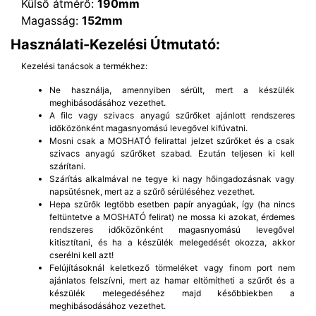
Külső átmérő:
190mm
Magasság:
152mm
Használati-Kezelési Útmutató:
Kezelési tanácsok a termékhez:
Ne használja, amennyiben sérült, mert a készülék
meghibásodásához vezethet.
A filc vagy szivacs anyagú szűrőket ajánlott rendszeres
időközönként magasnyomású levegővel kifúvatni.
Mosni csak a MOSHATÓ felirattal jelzet szűrőket és a csak
szivacs anyagú szűrőket szabad. Ezután teljesen ki kell
szárítani.
Szárítás alkalmával ne tegye ki nagy hőingadozásnak vagy
napsütésnek, mert az a szűrő sérüléséhez vezethet.
Hepa szűrők legtöbb esetben papír anyagúak, így (ha nincs
feltüntetve a MOSHATÓ felirat) ne mossa ki azokat, érdemes
rendszeres időközönként magasnyomású levegővel
kitisztítani, és ha a készülék melegedését okozza, akkor
cserélni kell azt!
Felújításoknál keletkező törmeléket vagy finom port nem
ajánlatos felszívni, mert az hamar eltömítheti a szűrőt és a
készülék melegedéséhez majd későbbiekben a
meghibásodásához vezethet.