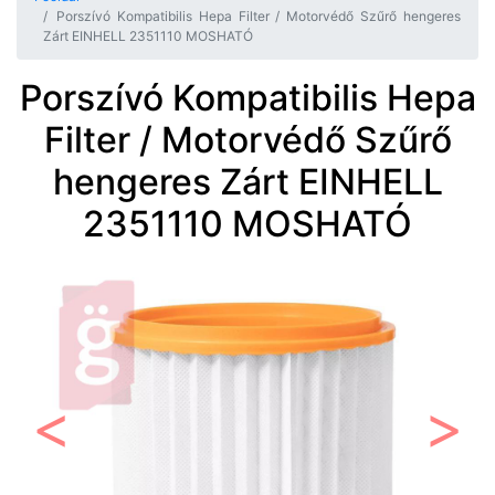
Porszívó Kompatibilis Hepa Filter / Motorvédő Szűrő hengeres
Zárt EINHELL 2351110 MOSHATÓ
Porszívó Kompatibilis Hepa
Filter / Motorvédő Szűrő
hengeres Zárt EINHELL
2351110 MOSHATÓ
Előző
Követ