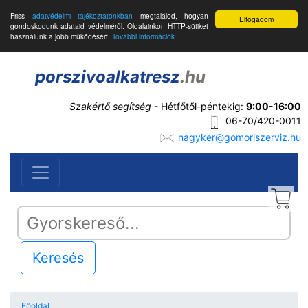
Friss
adatvédelmi tájékoztatónkban
megtalálod, hogyan
Elfogadom
gondoskodunk adataid védelméről. Oldalainkon HTTP-sütiket
használunk a jobb működésért.
További információk
porszivoalkatresz
.hu
Szakértő segítség
- Hétfőtől-péntekig:
9:00-16:00
06-70/420-0011
nagyker@gomoriszerviz.hu
Keresés
Főoldal