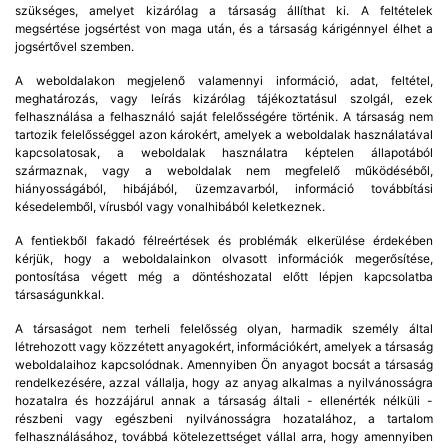
szükséges, amelyet kizárólag a társaság állíthat ki. A feltételek
megsértése jogsértést von maga után, és a társaság kárigénnyel élhet a
jogsértővel szemben.
A weboldalakon megjelenő valamennyi információ, adat, feltétel,
meghatározás, vagy leírás kizárólag tájékoztatásul szolgál, ezek
felhasználása a felhasználó saját felelősségére történik. A társaság nem
tartozik felelősséggel azon károkért, amelyek a weboldalak használatával
kapcsolatosak, a weboldalak használatra képtelen állapotából
származnak, vagy a weboldalak nem megfelelő működéséből,
hiányosságából, hibájából, üzemzavarból, információ továbbítási
késedelemből, vírusból vagy vonalhibából keletkeznek.
A fentiekből fakadó félreértések és problémák elkerülése érdekében
kérjük, hogy a weboldalainkon olvasott információk megerősítése,
pontosítása végett még a döntéshozatal előtt lépjen kapcsolatba
társaságunkkal.
A társaságot nem terheli felelősség olyan, harmadik személy által
létrehozott vagy közzétett anyagokért, információkért, amelyek a társaság
weboldalaihoz kapcsolódnak. Amennyiben Ön anyagot bocsát a társaság
rendelkezésére, azzal vállalja, hogy az anyag alkalmas a nyilvánosságra
hozatalra és hozzájárul annak a társaság általi - ellenérték nélküli -
részbeni vagy egészbeni nyilvánosságra hozatalához, a tartalom
felhasználásához, továbbá kötelezettséget vállal arra, hogy amennyiben