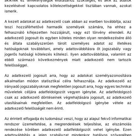
akiknek ez tevékenységük ellátásához szükséges, és akik az adatok
kezelésével kapcsolatos kötelezettségekkel tisztában vannak, azokat
ismerik.
A kezelt adatokat az adatkezelő csak abban az esetben továbbítja, azaz
teszi hozzáférhetővé harmadik személyek számára, ha ehhez a
felhasználó kifejezetten hozzájárult, vagy ezt törvény elrendeli. Az
adatkezelő jogosult és egyben köteles minden olyan rendelkezésére álló
és általa szabályszerűen tárolt személyes adatot az illetékes
hatóságoknak továbbítani, amely adattovábbításra őt jogszabály vagy
jogerős hatósági kötelezés kötelezi. Ilyen adattovábbítása, valamint az
ebből származó következmények miatt adatkezelő nem tartozik
felelősséggel.
Az adatkezelő jogosult arra, hogy az adatokat személyazonosításra
alkalmatlan módon statisztikai célra felhasználja. Az adatkezelő az
irányadó jogszabályoknak megfelelően jogosult arra, hogy egyes technikai
műveletek céljára adatfeldolgozót vegyen igénybe. Az adatfeldolgozó
csak az adatkezelő döntéseinek végrehajtására jogosult, az adatkezelő
utasításainak megfelelően. Az adatfeldolgozó igénybe vétele az
adatkezelő felelősségét nem érinti.
Az érintett elfogadja és tudomásul veszi, hogy az alapul fekvő informatikai
rendszer üzemeltetése, a megrendelések teljesítése, az elszámolás
rendezése körében adatkezelő adatfeldolgozót vehet igénybe. Ezen
adattovábbítás a jelen szabályzat mindenkor hatályos szövegében