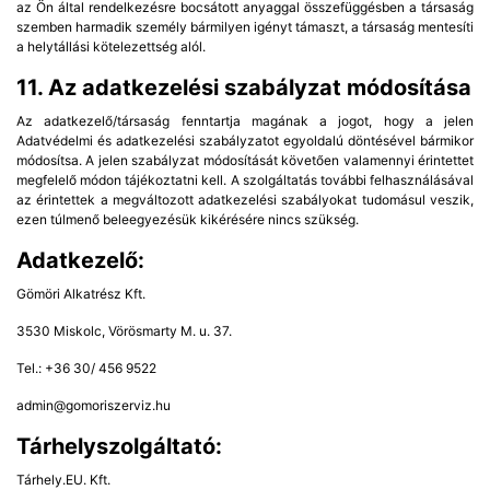
az Ön által rendelkezésre bocsátott anyaggal összefüggésben a társaság
szemben harmadik személy bármilyen igényt támaszt, a társaság mentesíti
a helytállási kötelezettség alól.
11. Az adatkezelési szabályzat módosítása
Az adatkezelő/társaság fenntartja magának a jogot, hogy a jelen
Adatvédelmi és adatkezelési szabályzatot egyoldalú döntésével bármikor
módosítsa. A jelen szabályzat módosítását követően valamennyi érintettet
megfelelő módon tájékoztatni kell. A szolgáltatás további felhasználásával
az érintettek a megváltozott adatkezelési szabályokat tudomásul veszik,
ezen túlmenő beleegyezésük kikérésére nincs szükség.
Adatkezelő:
Gömöri Alkatrész Kft.
3530 Miskolc, Vörösmarty M. u. 37.
Tel.: +36 30/ 456 9522
admin@gomoriszerviz.hu
Tárhelyszolgáltató:
Tárhely.EU. Kft.