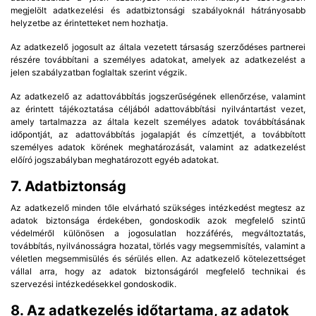
megjelölt adatkezelési és adatbiztonsági szabályoknál hátrányosabb
helyzetbe az érintetteket nem hozhatja.
Az adatkezelő jogosult az általa vezetett társaság szerződéses partnerei
részére továbbítani a személyes adatokat, amelyek az adatkezelést a
jelen szabályzatban foglaltak szerint végzik.
Az adatkezelő az adattovábbítás jogszerűségének ellenőrzése, valamint
az érintett tájékoztatása céljából adattovábbítási nyilvántartást vezet,
amely tartalmazza az általa kezelt személyes adatok továbbításának
időpontját, az adattovábbítás jogalapját és címzettjét, a továbbított
személyes adatok körének meghatározását, valamint az adatkezelést
előíró jogszabályban meghatározott egyéb adatokat.
7. Adatbiztonság
Az adatkezelő minden tőle elvárható szükséges intézkedést megtesz az
adatok biztonsága érdekében, gondoskodik azok megfelelő szintű
védelméről különösen a jogosulatlan hozzáférés, megváltoztatás,
továbbítás, nyilvánosságra hozatal, törlés vagy megsemmisítés, valamint a
véletlen megsemmisülés és sérülés ellen. Az adatkezelő kötelezettséget
vállal arra, hogy az adatok biztonságáról megfelelő technikai és
szervezési intézkedésekkel gondoskodik.
8. Az adatkezelés időtartama, az adatok