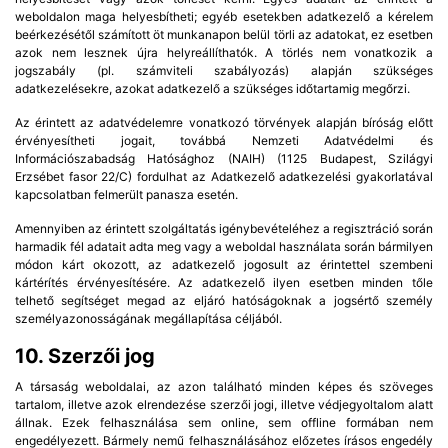
weboldalon maga helyesbítheti; egyéb esetekben adatkezelő a kérelem
beérkezésétől számított öt munkanapon belül törli az adatokat, ez esetben
azok nem lesznek újra helyreállíthatók. A törlés nem vonatkozik a
jogszabály (pl. számviteli szabályozás) alapján szükséges
adatkezelésekre, azokat adatkezelő a szükséges időtartamig megőrzi.
Az érintett az adatvédelemre vonatkozó törvények alapján bíróság előtt
érvényesítheti jogait, továbbá Nemzeti Adatvédelmi és
Információszabadság Hatósághoz (NAIH) (1125 Budapest, Szilágyi
Erzsébet fasor 22/C) fordulhat az Adatkezelő adatkezelési gyakorlatával
kapcsolatban felmerült panasza esetén.
Amennyiben az érintett szolgáltatás igénybevételéhez a regisztráció során
harmadik fél adatait adta meg vagy a weboldal használata során bármilyen
módon kárt okozott, az adatkezelő jogosult az érintettel szembeni
kártérítés érvényesítésére. Az adatkezelő ilyen esetben minden tőle
telhető segítséget megad az eljáró hatóságoknak a jogsértő személy
személyazonosságának megállapítása céljából.
10. Szerzői jog
A társaság weboldalai, az azon található minden képes és szöveges
tartalom, illetve azok elrendezése szerzői jogi, illetve védjegyoltalom alatt
állnak. Ezek felhasználása sem online, sem offline formában nem
engedélyezett. Bármely nemű felhasználásához előzetes írásos engedély