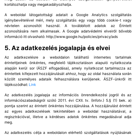
korlátozhatja vagy megakadályozhatja.
A weboldal látogatottsági adatait a Google Analytics szolgáltatás
igénybevételével méri, mely szolgáltatás egy vagy több cookie-t vagy
névtelen azonosítót használ. A továbbított adatok az Érintett
azonosítására nem alkalmasak. A Google adatvédelmi elveiről bővebb
információ itt olvasható: http://www.google.hu/policies/privacy/ads
5. Az adatkezelés jogalapja és elvei
Az adatkezelésre a weboldalon található internetes tartalmak
érintettjeinek önkéntes, megfelelő tájékoztatáson alapuló nyilatkozata
alapján kerül sor (ÁSZF elfogadása), amely nyilatkozat tartalmazza az
érintettek kifejezett hozzájárulását ahhoz, hogy az oldal használata során
közölt személyes adataik felhasználásra kerüljenek. ÁSZF-ünkről itt
tájékozódhat:
Link
Az adatkezelés jogalapja az információs önrendelkezési jogról és az
információszabadságról szóló 2011. évi CXII. tv. (Infotv.) 5.§ (1) bek. a)
pontja szerint az érintett önkéntes hozzájárulása. A hozzájárulást érintett
az egyes adatkezelések tekintetében a weboldal használatával, a
regisztrációval, illetve a kérdéses adatok önkéntes megadásával adja
meg.
Az adatkezelés célja a weboldalon elérhető szolgáltatások nyújtásának