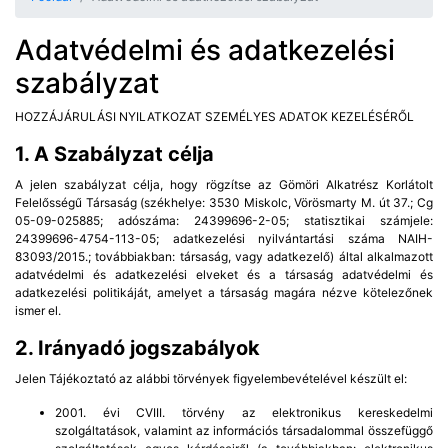
Adatvédelmi és adatkezelési
szabályzat
HOZZÁJÁRULÁSI NYILATKOZAT SZEMÉLYES ADATOK KEZELÉSÉRŐL
1. A Szabályzat célja
A jelen szabályzat célja, hogy rögzítse az Gömöri Alkatrész Korlátolt
Felelősségű Társaság (székhelye: 3530 Miskolc, Vörösmarty M. út 37.; Cg
05-09-025885; adószáma: 24399696-2-05; statisztikai számjele:
24399696-4754-113-05; adatkezelési nyilvántartási száma NAIH-
83093/2015.; továbbiakban: társaság, vagy adatkezelő) által alkalmazott
adatvédelmi és adatkezelési elveket és a társaság adatvédelmi és
adatkezelési politikáját, amelyet a társaság magára nézve kötelezőnek
ismer el.
2. Irányadó jogszabályok
Jelen Tájékoztató az alábbi törvények figyelembevételével készült el:
2001. évi CVIII. törvény az elektronikus kereskedelmi
szolgáltatások, valamint az információs társadalommal összefüggő