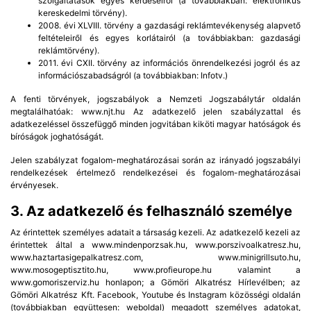
szolgáltatások egyes kérdéseiről (a továbbiakban: elektronikus
kereskedelmi törvény).
2008. évi XLVIII. törvény a gazdasági reklámtevékenység alapvető
feltételeiről és egyes korlátairól (a továbbiakban: gazdasági
reklámtörvény).
2011. évi CXII. törvény az információs önrendelkezési jogról és az
információszabadságról (a továbbiakban: Infotv.)
A fenti törvények, jogszabályok a Nemzeti Jogszabálytár oldalán
megtalálhatóak: www.njt.hu Az adatkezelő jelen szabályzattal és
adatkezeléssel összefüggő minden jogvitában kiköti magyar hatóságok és
bíróságok joghatóságát.
Jelen szabályzat fogalom-meghatározásai során az irányadó jogszabályi
rendelkezések értelmező rendelkezései és fogalom-meghatározásai
érvényesek.
3. Az adatkezelő és felhasználó személye
Az érintettek személyes adatait a társaság kezeli. Az adatkezelő kezeli az
érintettek által a www.mindenporzsak.hu, www.porszivoalkatresz.hu,
www.haztartasigepalkatresz.com, www.minigrillsuto.hu,
www.mosogeptisztito.hu, www.profieurope.hu valamint a
www.gomoriszerviz.hu honlapon; a Gömöri Alkatrész Hírlevélben; az
Gömöri Alkatrész Kft. Facebook, Youtube és Instagram közösségi oldalán
(továbbiakban együttesen: weboldal) megadott személyes adatokat,