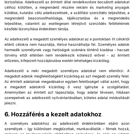
biztosítása. Adatkezelő az érintett által rendelkezésre bocsátott adatokat
célhoz kötötten, a megrendelő részére reklám és marketing anyagok
küldése, kutatási célú adatkezelések, a szállítási szerződés teljesítése, a
megrendelő beazonosíthatósága, tájékoztatása és a megrendelés
teljesítése, valamint az esetlegesen létrejövő szerződés feltételeinek
későbbi bizonyítása érdekében tárolja.
Az adatkezelő a megadott személyes adatokat az e pontokban írt céloktól
eltérő célokra nem használja, illetve használhatja fel. Személyes adatok
harmadik személynek vagy hatóságok számára történő kiadása - hacsak
törvény ettől eltérően nem rendelkezik kötelező erővel - az érintett
előzetes, kifejezett hozzájárulása esetén lehetséges kizárólag.
Adatkezelő a neki megadott személyes adatokat nem ellenőrzi. A
megadott adatok megfelelőségéért kizárólag az azt megadó személy felel.
Az érintett adatainak megadásakor egyben felelősséget vállal azért, hogy
a megadott adatokról kizárólag ő vesz igénybe a szolgáltatást.
Amennyiben az érintett azt tapasztalja, hogy adatai tévesen, hibásan
szerepelnek az adatkezelő nyilvántartásában, köteles adatai módosítását
jelezni.
6. Hozzáférés a kezelt adatokhoz
A személyes adatokhoz az adatkezelő érdekkörében eljáró azon
személyek – így különösen megbízottak, munkavállalók – férnek hozzá,