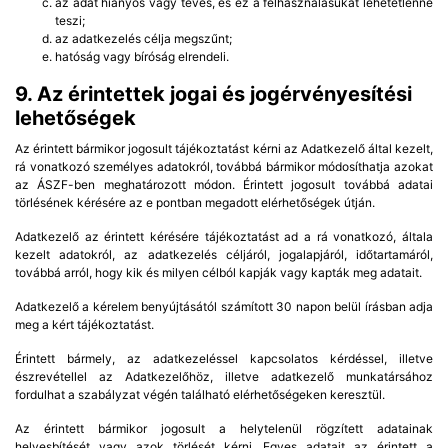
az adat hiányos vagy téves, és ez a felhasználásukat lehetetlenné
teszi;
az adatkezelés célja megszűnt;
hatóság vagy bíróság elrendeli.
9. Az érintettek jogai és jogérvényesítési
lehetőségek
Az érintett bármikor jogosult tájékoztatást kérni az Adatkezelő által kezelt,
rá vonatkozó személyes adatokról, továbbá bármikor módosíthatja azokat
az ÁSZF-ben meghatározott módon. Érintett jogosult továbbá adatai
törlésének kérésére az e pontban megadott elérhetőségek útján.
Adatkezelő az érintett kérésére tájékoztatást ad a rá vonatkozó, általa
kezelt adatokról, az adatkezelés céljáról, jogalapjáról, időtartamáról,
továbbá arról, hogy kik és milyen célból kapják vagy kapták meg adatait.
Adatkezelő a kérelem benyújtásától számított 30 napon belül írásban adja
meg a kért tájékoztatást.
Érintett bármely, az adatkezeléssel kapcsolatos kérdéssel, illetve
észrevétellel az Adatkezelőhöz, illetve adatkezelő munkatársához
fordulhat a szabályzat végén található elérhetőségeken keresztül.
Az érintett bármikor jogosult a helytelenül rögzített adatainak
helyesbítését vagy azok törlését kérni. Egyes adatait az érintett a