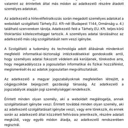
valamint az érintettek által más módon az adatkezelő részére átadott
személyes adatokat.
Az adatkezelő a hírlevélfeliratkozás során megadott személyes adatokat a
weboldalt szolgáltató Tárhely.EU. Kft-nél (Budapest 1144, Ormánság u. 4.)
található szervereken tárolja. Adatkezelő felé a Tárhely.EU. Kft. teljes körű
titoktartási kötelezettséggel tartozik. A személyes adatai tárolásához az
adatkezelő más cég szolgáltatását nem veszi igénybe.
A Szolgáltató a tudomány és technológia adott állásának mindenkori
megfelelő informatikai-biztonsági intézkedésekkel gondoskodik arról,
hogy személyes adatai fokozott védelem alá kerüljenek, törekedve arra,
hogy megakadályozza a jogosulatlan informatikai és fizikai hozzáférést,
megismerését és az adatok jogosulatlan megváltoztatását.
Az adatkezelő a magyar jogszabályoknak megfelelően létrejött, a
cégjegyzékbe bejegyzett gazdasági társaság. Az adatkezelő a
jogszabályok alapján jogi személyiséggel rendelkezik.
Érintett minden olyan személy, aki a weboldalt meglátogatja, annak
szolgáltatásait igénybe veszi. Érintett továbbá minden olyan személy, aki
az adatkezelő szolgáltatásait igénybe veszi, vagy erre törekszik, és ennek
során az adatkezelő által közzétett felhívásra jelentkezik, részére adatait
megküldi, vagy egyéb módon átadja, az adatkezelő rendszerében
regisztrál.