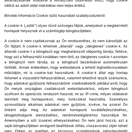
alkamazásának tiltásával a felhasználó tudomásul veszi, hogy cookie
nélkül az adott oldal működése nem teljes értékű.
Bővebb információ Cookie (süti) használati szabályzatunkról:
A cookie-k („sütik”) olyan rövid szöveges fájlok, amelyeket a megtekintett
honlapok helyeznek el a számítógép böngészőjében.
A cookie-k nem csatlakoznak az Ön rendszeréhez, és nem károsítják az
Ön fájljait. A cookie-k lehetnek „állandó” vagy „ideiglenes” cookie-k. Az
állandó cookie-t a böngésző egy meghatározott időpontig tárolja, feltéve,
hogy azt a felhasználó korábban nem törli, az ideiglenes cookie-t azonban
a böngésző nem tárolja, az a böngésző bezárásával automatikusan
törlődik. Annak érdekében, hogy weboldalunk a lehető leghatékonyabban
működjön, mi is cookie-kat használunk. A cookie-k által egy honlap
felismeri a visszatérő felhasználókat, valamint lehetővé teszik számunkra,
hogy adatokat gyűjtsünk felhasználóink viselkedéséről, például arról, hogy
Ön melyik országban csatlakozott weboldalunkhoz, milyen böngésző
szoftvert és operációs rendszert használ, mi az IP-címe, milyen oldalakat
tekintett meg honlapunkon, mely funkciókat használta. Személyes
azonosításra alkalmas adatokat nem gyűjtünk, kivéve, ha azokat Ön
önként adja meg. Az adatokat honlapunk továbbfejlesztéséhez,
látogatottságunk elemzéséhez, reklámstratégiánkhoz használjuk fel.
Amennyiben a süti (cookie) elhelyezéséhez Ön nem járul hozzá, azt a
saját böngészőjében elvégzett beállítások (tiltás, visszavonás) útján teheti
meg. Ebben az esetben ez bizonyos szolgáltatások igénybevételét