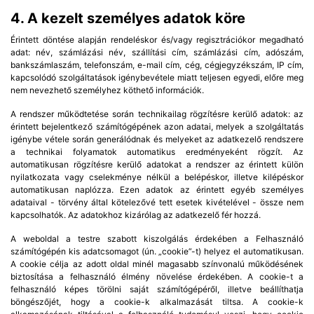
4. A kezelt személyes adatok köre
Érintett döntése alapján rendeléskor és/vagy regisztrációkor megadható
adat: név, számlázási név, szállítási cím, számlázási cím, adószám,
bankszámlaszám, telefonszám, e-mail cím, cég, cégjegyzékszám, IP cím,
kapcsolódó szolgáltatások igénybevétele miatt teljesen egyedi, előre meg
nem nevezhető személyhez köthető információk.
A rendszer működtetése során technikailag rögzítésre kerülő adatok: az
érintett bejelentkező számítógépének azon adatai, melyek a szolgáltatás
igénybe vétele során generálódnak és melyeket az adatkezelő rendszere
a technikai folyamatok automatikus eredményeként rögzít. Az
automatikusan rögzítésre kerülő adatokat a rendszer az érintett külön
nyilatkozata vagy cselekménye nélkül a belépéskor, illetve kilépéskor
automatikusan naplózza. Ezen adatok az érintett egyéb személyes
adataival - törvény által kötelezővé tett esetek kivételével - össze nem
kapcsolhatók. Az adatokhoz kizárólag az adatkezelő fér hozzá.
A weboldal a testre szabott kiszolgálás érdekében a Felhasználó
számítógépén kis adatcsomagot (ún. „cookie”-t) helyez el automatikusan.
A cookie célja az adott oldal minél magasabb színvonalú működésének
biztosítása a felhasználó élmény növelése érdekében. A cookie-t a
felhasználó képes törölni saját számítógépéről, illetve beállíthatja
böngészőjét, hogy a cookie-k alkalmazását tiltsa. A cookie-k