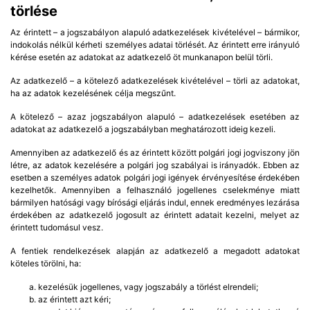
törlése
Az érintett – a jogszabályon alapuló adatkezelések kivételével – bármikor,
indokolás nélkül kérheti személyes adatai törlését. Az érintett erre irányuló
kérése esetén az adatokat az adatkezelő öt munkanapon belül törli.
Az adatkezelő – a kötelező adatkezelések kivételével – törli az adatokat,
ha az adatok kezelésének célja megszűnt.
A kötelező – azaz jogszabályon alapuló – adatkezelések esetében az
adatokat az adatkezelő a jogszabályban meghatározott ideig kezeli.
Amennyiben az adatkezelő és az érintett között polgári jogi jogviszony jön
létre, az adatok kezelésére a polgári jog szabályai is irányadók. Ebben az
esetben a személyes adatok polgári jogi igények érvényesítése érdekében
kezelhetők. Amennyiben a felhasználó jogellenes cselekménye miatt
bármilyen hatósági vagy bírósági eljárás indul, ennek eredményes lezárása
érdekében az adatkezelő jogosult az érintett adatait kezelni, melyet az
érintett tudomásul vesz.
A fentiek rendelkezések alapján az adatkezelő a megadott adatokat
köteles törölni, ha:
kezelésük jogellenes, vagy jogszabály a törlést elrendeli;
az érintett azt kéri;