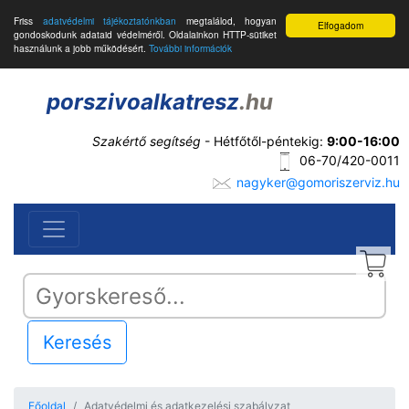
Friss
adatvédelmi tájékoztatónkban
megtalálod, hogyan
Elfogadom
gondoskodunk adataid védelméről. Oldalainkon HTTP-sütiket
használunk a jobb működésért.
További információk
porszivoalkatresz
.hu
Szakértő segítség
- Hétfőtől-péntekig:
9:00-16:00
06-70/420-0011
nagyker@gomoriszerviz.hu
Keresés
Főoldal
Adatvédelmi és adatkezelési szabályzat