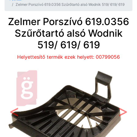
Zelmer Porszívó 619.0356 Szűrőtartó alsó Wodnik 519/ 619/ 619
Zelmer Porszívó 619.0356
Szűrőtartó alsó Wodnik
519/ 619/ 619
Helyettesítő termék ezek helyett: 00799056
Előző
Követ