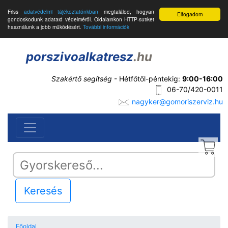
Friss
adatvédelmi tájékoztatónkban
megtalálod, hogyan
Elfogadom
gondoskodunk adataid védelméről. Oldalainkon HTTP-sütiket
használunk a jobb működésért.
További információk
porszivoalkatresz
.hu
Szakértő segítség
- Hétfőtől-péntekig:
9:00-16:00
06-70/420-0011
nagyker@gomoriszerviz.hu
Keresés
Főoldal