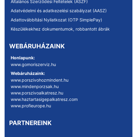
Általános Szerződési Feltételek (ÁSZF)
Adatvédelmi és adatkezelési szabályzat (AASZ)
Adattovábbítási Nyilatkozat (OTP SimplePay)
Készülékekhez dokumentumok, robbantott ábrák
WEBÁRUHÁZAINK
Honlapunk:
www.gomoriszerviz.hu
Webáruházaink:
www.porszivohozmindent.hu
www.mindenporzsak.hu
www.porszivoalkatresz.hu
www.haztartasigepalkatresz.com
www.profieurope.hu
PARTNEREINK