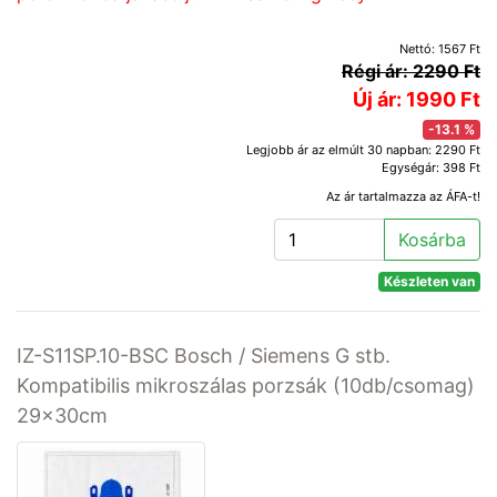
Nettó: 1567 Ft
Régi ár: 2290 Ft
Új ár: 1990 Ft
-13.1 %
Legjobb ár az elmúlt 30 napban: 2290 Ft
Egységár: 398 Ft
Az ár tartalmazza az ÁFA-t!
Kosárba
Készleten van
IZ-S11SP.10-BSC Bosch / Siemens G stb.
Kompatibilis mikroszálas porzsák (10db/csomag)
29x30cm