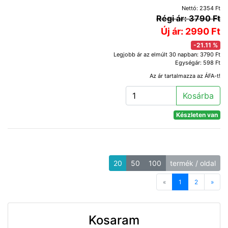
Nettó: 2354 Ft
Régi ár: 3790 Ft
Új ár: 2990 Ft
-21.11 %
Legjobb ár az elmúlt 30 napban: 3790 Ft
Egységár: 598 Ft
Az ár tartalmazza az ÁFA-t!
Kosárba
Készleten van
20
50
100
termék / oldal
«
Previous
1
2
»
Next
Kosaram