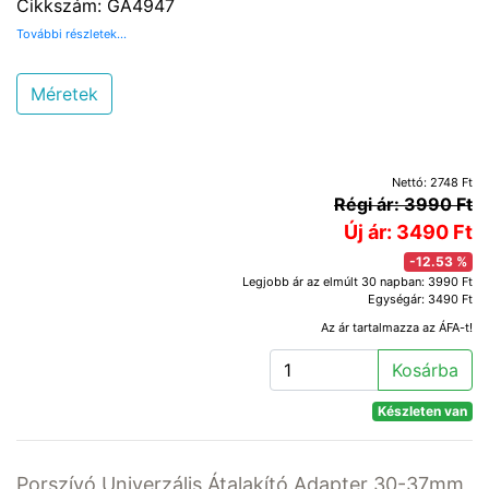
Cikkszám: GA4947
További részletek...
Méretek
Nettó: 2748 Ft
Régi ár: 3990 Ft
Új ár: 3490 Ft
-12.53 %
Legjobb ár az elmúlt 30 napban: 3990 Ft
Egységár: 3490 Ft
Az ár tartalmazza az ÁFA-t!
Kosárba
Készleten van
Porszívó Univerzális Átalakító Adapter 30-37mm