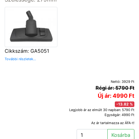
Cikkszám: GA5051
További részletek...
Nettó: 3929 Ft
Régi ár: 5790 Ft
Új ár: 4990 Ft
-13.82 %
Legjobb ár az elmúlt 30 napban: 5790 Ft
Egységár: 4990 Ft
Az ár tartalmazza az ÁFA-t!
Kosárba