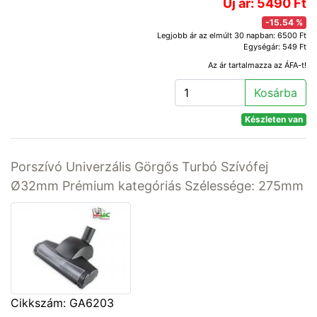
Új ár: 5490 Ft
-15.54 %
Legjobb ár az elmúlt 30 napban: 6500 Ft
Egységár: 549 Ft
Az ár tartalmazza az ÁFA-t!
Kosárba
Készleten van
Porszívó Univerzális Görgős Turbó Szívófej
Ø32mm Prémium kategóriás Szélessége: 275mm
Cikkszám: GA6203