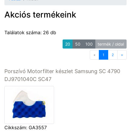
Akciós termékeink
Találatok száma: 26 db
20
50
100
termék / oldal
«
Previous
1
2
»
Next
Porszívó Motorfilter készlet Samsung SC 4790
DJ9701040C SC47
Cikkszám: GA3557