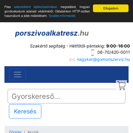
Friss
adatvédelmi tájékoztatónkban
megtalálod, hogyan
Elfogadom
gondoskodunk adataid védelméről. Oldalainkon HTTP-sütiket
használunk a jobb működésért.
További információk
porszivoalkatresz
.hu
Szakértő segítség
- Hétfőtől-péntekig:
9:00-16:00
06-70/420-0011
nagyker@gomoriszerviz.hu
Keresés
Főoldal
Akciók