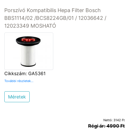
Porszívó Kompatibilis Hepa Filter Bosch
BBS1114/02 /BCS8224GB/01 / 12036642 /
12023349 MOSHATÓ
Cikkszám: GA5361
További részletek...
Méretek
Nettó: 3142 Ft
Régi ár: 4990 Ft