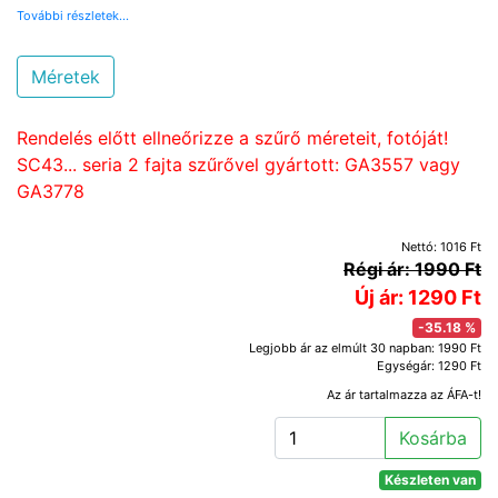
További részletek...
Méretek
Rendelés előtt ellneőrizze a szűrő méreteit, fotóját!
SC43... seria 2 fajta szűrővel gyártott: GA3557 vagy
GA3778
Nettó: 1016 Ft
Régi ár: 1990 Ft
Új ár: 1290 Ft
-35.18 %
Legjobb ár az elmúlt 30 napban: 1990 Ft
Egységár: 1290 Ft
Az ár tartalmazza az ÁFA-t!
Kosárba
Készleten van