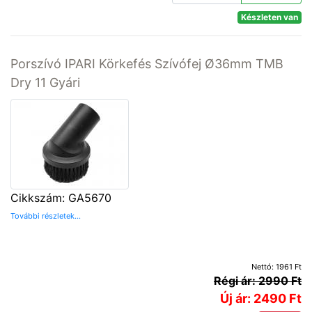
Készleten van
Porszívó IPARI Körkefés Szívófej Ø36mm TMB
Dry 11 Gyári
Cikkszám: GA5670
További részletek...
Nettó: 1961 Ft
Régi ár: 2990 Ft
Új ár: 2490 Ft