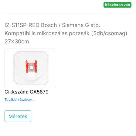
Készleten van
IZ-S11SP-RED Bosch / Siemens G stb.
Kompatibilis mikroszálas porzsák (5db/csomag)
27x30cm
Cikkszám: GA5879
További részletek...
Méretek