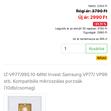
Nettó: 2354 Ft
Régi ár: 3790 Ft
Új ár: 2990 Ft
-21.11 %
Legjobb ár az elmúlt 30 napban: 3790 Ft
Egységár: 2990 Ft
Az ár tartalmazza az ÁFA-t!
Kosárba
Kifutó
IZ-VP77/99S.10-MINI Invest Samsung VP77/ VP99
stb. Kompatibilis mikroszálas porzsák
(10db/csomag)