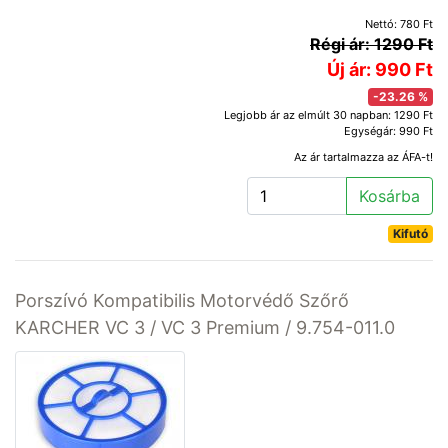
Nettó: 780 Ft
Régi ár: 1290 Ft
Új ár: 990 Ft
-23.26 %
Legjobb ár az elmúlt 30 napban: 1290 Ft
Egységár: 990 Ft
Az ár tartalmazza az ÁFA-t!
Kosárba
Kifutó
Porszívó Kompatibilis Motorvédő Szőrő
KARCHER VC 3 / VC 3 Premium / 9.754-011.0