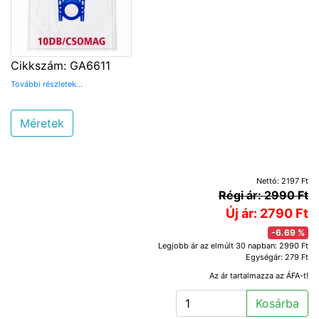
Cikkszám: GA6611
További részletek...
Méretek
Nettó: 2197 Ft
Régi ár: 2990 Ft
Új ár: 2790 Ft
-6.69 %
Legjobb ár az elmúlt 30 napban: 2990 Ft
Egységár: 279 Ft
Az ár tartalmazza az ÁFA-t!
Kosárba