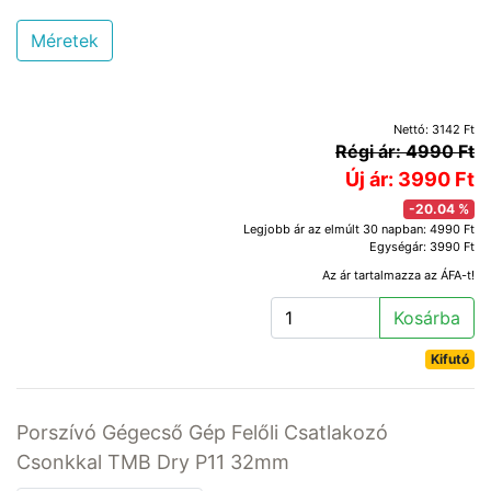
Méretek
Nettó: 3142 Ft
Régi ár: 4990 Ft
Új ár: 3990 Ft
-20.04 %
Legjobb ár az elmúlt 30 napban: 4990 Ft
Egységár: 3990 Ft
Az ár tartalmazza az ÁFA-t!
Kosárba
Kifutó
Porszívó Gégecső Gép Felőli Csatlakozó
Csonkkal TMB Dry P11 32mm