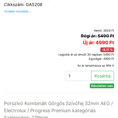
Cikkszám: GA5208
További részletek...
Nettó: 3929 Ft
Régi ár: 5490 Ft
Új ár: 4990 Ft
-9.11 %
Legjobb ár az elmúlt 30 napban: 5490 Ft
Egységár: 4990 Ft
Az ár tartalmazza az ÁFA-t!
Kosárba
Készleten van
Porszívó Kombinált Görgős Szívófej 32mm AEG /
Electrolux / Progress Premium kategóriás
Szélessége: 279mm