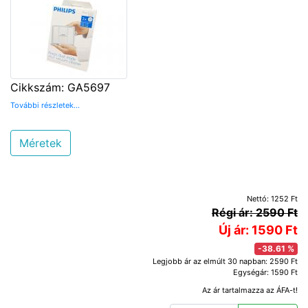
Cikkszám: GA5697
További részletek...
Méretek
Nettó: 1252 Ft
Régi ár: 2590 Ft
Új ár: 1590 Ft
-38.61 %
Legjobb ár az elmúlt 30 napban: 2590 Ft
Egységár: 1590 Ft
Az ár tartalmazza az ÁFA-t!