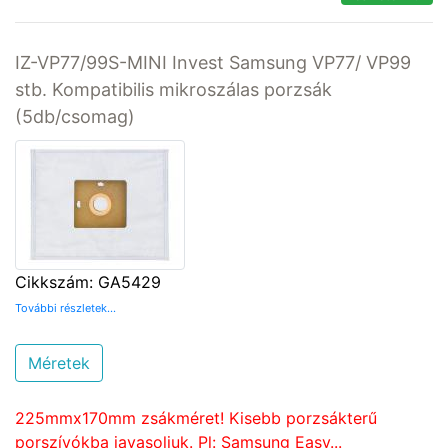
IZ-VP77/99S-MINI Invest Samsung VP77/ VP99
stb. Kompatibilis mikroszálas porzsák
(5db/csomag)
Cikkszám: GA5429
További részletek...
Méretek
225mmx170mm zsákméret! Kisebb porzsákterű
porszívókba javasoljuk. Pl: Samsung Easy...