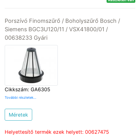
Porszívó Finomszűrő / Boholyszűrő Bosch /
Siemens BGC3U120/11 / VSX41800/01 /
00638233 Gyári
Cikkszám: GA6305
További részletek...
Méretek
Helyettesítő termék ezek helyett: 00627475