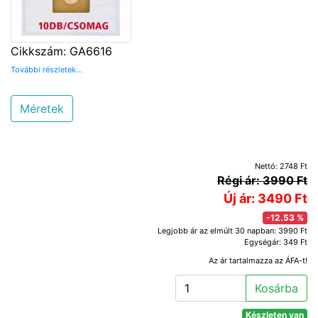
Cikkszám: GA6616
További részletek...
Méretek
Nettó: 2748 Ft
Régi ár: 3990 Ft
Új ár: 3490 Ft
-12.53 %
Legjobb ár az elmúlt 30 napban: 3990 Ft
Egységár: 349 Ft
Az ár tartalmazza az ÁFA-t!
Kosárba
Készleten van