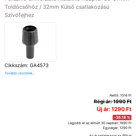
Toldócsőhöz / 32mm Külső csatlakozású
Szívófejhez
Cikkszám: GA4573
További részletek...
Nettó: 1016 Ft
Régi ár: 1990 Ft
Új ár: 1290 Ft
-35.18 %
Legjobb ár az elmúlt 30 napban: 1990 Ft
Egységár: 1290 Ft
Az ár tartalmazza az ÁFA-t!