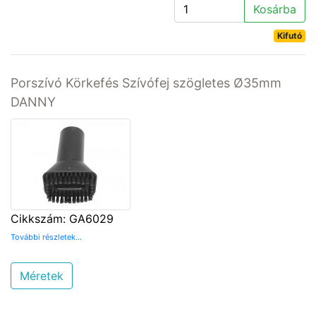
Kosárba
Kifutó
Porszívó Körkefés Szívófej szögletes Ø35mm
DANNY
Cikkszám: GA6029
További részletek...
Méretek