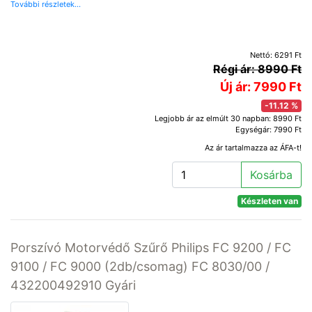
További részletek...
Nettó: 6291 Ft
Régi ár: 8990 Ft
Új ár: 7990 Ft
-11.12 %
Legjobb ár az elmúlt 30 napban: 8990 Ft
Egységár: 7990 Ft
Az ár tartalmazza az ÁFA-t!
Kosárba
Készleten van
Porszívó Motorvédő Szűrő Philips FC 9200 / FC
9100 / FC 9000 (2db/csomag) FC 8030/00 /
432200492910 Gyári