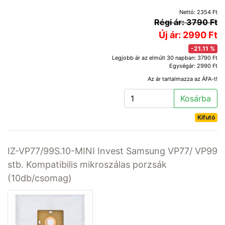
Nettó: 2354 Ft
Régi ár: 3790 Ft
Új ár: 2990 Ft
-21.11 %
Legjobb ár az elmúlt 30 napban: 3790 Ft
Egységár: 2990 Ft
Az ár tartalmazza az ÁFA-t!
Kosárba
Kifutó
IZ-VP77/99S.10-MINI Invest Samsung VP77/ VP99
stb. Kompatibilis mikroszálas porzsák
(10db/csomag)