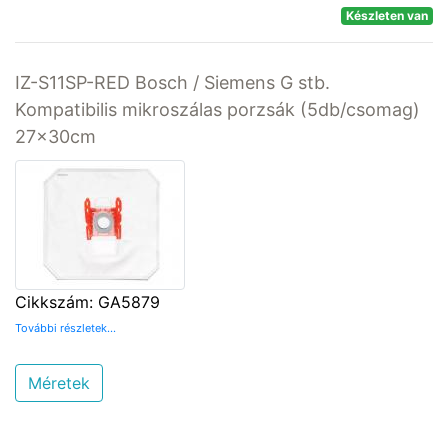
Készleten van
IZ-S11SP-RED Bosch / Siemens G stb.
Kompatibilis mikroszálas porzsák (5db/csomag)
27x30cm
Cikkszám: GA5879
További részletek...
Méretek