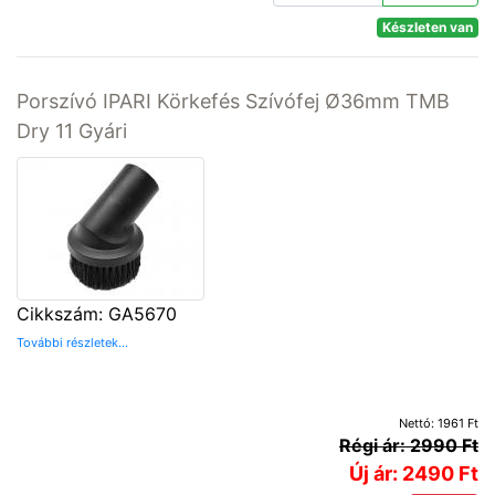
Készleten van
Porszívó IPARI Körkefés Szívófej Ø36mm TMB
Dry 11 Gyári
Cikkszám: GA5670
További részletek...
Nettó: 1961 Ft
Régi ár: 2990 Ft
Új ár: 2490 Ft