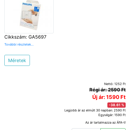
Cikkszám: GA5697
További részletek...
Méretek
Nettó: 1252 Ft
Régi ár: 2590 Ft
Új ár: 1590 Ft
-38.61 %
Legjobb ár az elmúlt 30 napban: 2590 Ft
Egységár: 1590 Ft
Az ár tartalmazza az ÁFA-t!