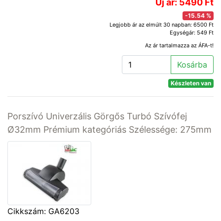
Új ár: 5490 Ft
-15.54 %
Legjobb ár az elmúlt 30 napban: 6500 Ft
Egységár: 549 Ft
Az ár tartalmazza az ÁFA-t!
Kosárba
Készleten van
Porszívó Univerzális Görgős Turbó Szívófej
Ø32mm Prémium kategóriás Szélessége: 275mm
Cikkszám: GA6203