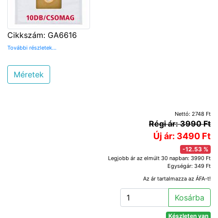
Cikkszám: GA6616
További részletek...
Méretek
Nettó: 2748 Ft
Régi ár: 3990 Ft
Új ár: 3490 Ft
-12.53 %
Legjobb ár az elmúlt 30 napban: 3990 Ft
Egységár: 349 Ft
Az ár tartalmazza az ÁFA-t!
Kosárba
Készleten van