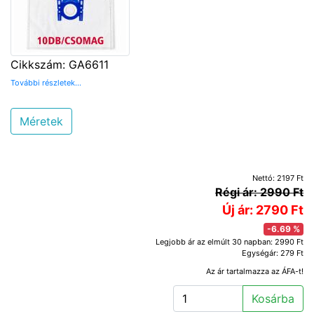
Cikkszám: GA6611
További részletek...
Méretek
Nettó: 2197 Ft
Régi ár: 2990 Ft
Új ár: 2790 Ft
-6.69 %
Legjobb ár az elmúlt 30 napban: 2990 Ft
Egységár: 279 Ft
Az ár tartalmazza az ÁFA-t!
Kosárba