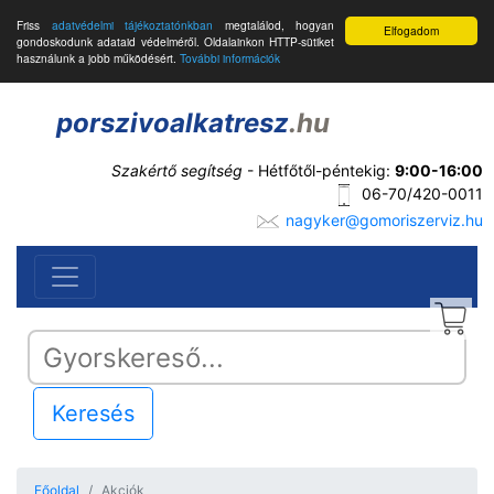
Friss
adatvédelmi tájékoztatónkban
megtalálod, hogyan
Elfogadom
gondoskodunk adataid védelméről. Oldalainkon HTTP-sütiket
használunk a jobb működésért.
További információk
porszivoalkatresz
.hu
Szakértő segítség
- Hétfőtől-péntekig:
9:00-16:00
06-70/420-0011
nagyker@gomoriszerviz.hu
Keresés
Főoldal
Akciók