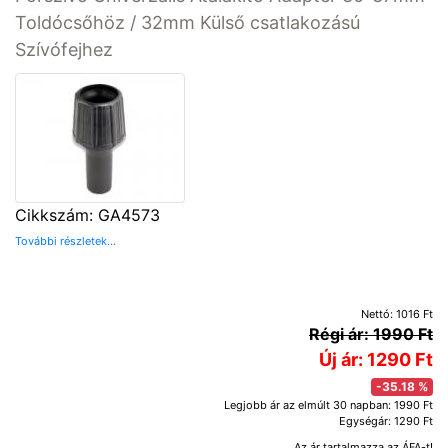
Toldócsőhöz / 32mm Külső csatlakozású
Szívófejhez
Cikkszám: GA4573
További részletek...
Nettó: 1016 Ft
Régi ár: 1990 Ft
Új ár: 1290 Ft
-35.18 %
Legjobb ár az elmúlt 30 napban: 1990 Ft
Egységár: 1290 Ft
Az ár tartalmazza az ÁFA-t!