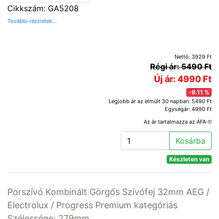
Cikkszám: GA5208
További részletek...
Nettó: 3929 Ft
Régi ár: 5490 Ft
Új ár: 4990 Ft
-9.11 %
Legjobb ár az elmúlt 30 napban: 5490 Ft
Egységár: 4990 Ft
Az ár tartalmazza az ÁFA-t!
Kosárba
Készleten van
Porszívó Kombinált Görgős Szívófej 32mm AEG /
Electrolux / Progress Premium kategóriás
Szélessége: 279mm