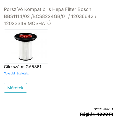
Porszívó Kompatibilis Hepa Filter Bosch
BBS1114/02 /BCS8224GB/01 / 12036642 /
12023349 MOSHATÓ
Cikkszám: GA5361
További részletek...
Méretek
Nettó: 3142 Ft
Régi ár: 4990 Ft