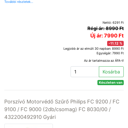
További részletek...
Nettó: 6291 Ft
Régi ár: 8990 Ft
Új ár: 7990 Ft
-11.12 %
Legjobb ár az elmúlt 30 napban: 8990 Ft
Egységár: 7990 Ft
Az ár tartalmazza az ÁFA-t!
Kosárba
Készleten van
Porszívó Motorvédő Szűrő Philips FC 9200 / FC
9100 / FC 9000 (2db/csomag) FC 8030/00 /
432200492910 Gyári