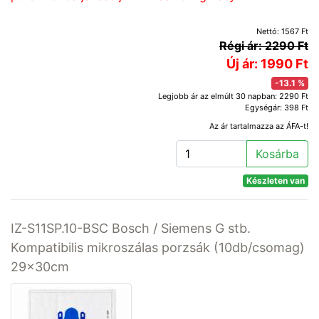
Nettó: 1567 Ft
Régi ár: 2290 Ft
Új ár: 1990 Ft
-13.1 %
Legjobb ár az elmúlt 30 napban: 2290 Ft
Egységár: 398 Ft
Az ár tartalmazza az ÁFA-t!
Kosárba
Készleten van
IZ-S11SP.10-BSC Bosch / Siemens G stb.
Kompatibilis mikroszálas porzsák (10db/csomag)
29x30cm