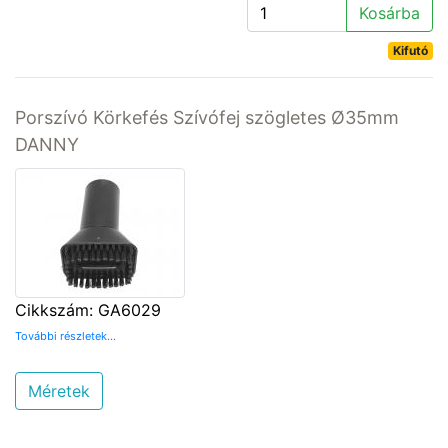
Kosárba
Kifutó
Porszívó Körkefés Szívófej szögletes Ø35mm
DANNY
Cikkszám: GA6029
További részletek...
Méretek