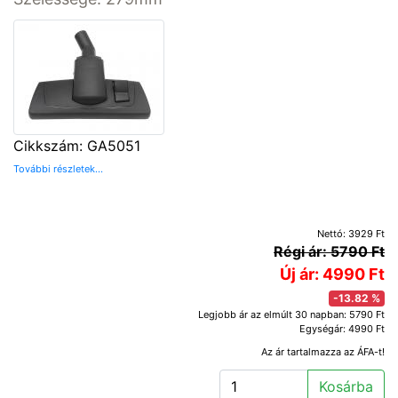
Cikkszám: GA5051
További részletek...
Nettó: 3929 Ft
Régi ár: 5790 Ft
Új ár: 4990 Ft
-13.82 %
Legjobb ár az elmúlt 30 napban: 5790 Ft
Egységár: 4990 Ft
Az ár tartalmazza az ÁFA-t!
Kosárba