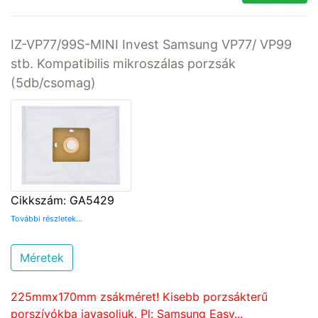
IZ-VP77/99S-MINI Invest Samsung VP77/ VP99
stb. Kompatibilis mikroszálas porzsák
(5db/csomag)
Cikkszám: GA5429
További részletek...
Méretek
225mmx170mm zsákméret! Kisebb porzsákterű
porszívókba javasoljuk. Pl: Samsung Easy...