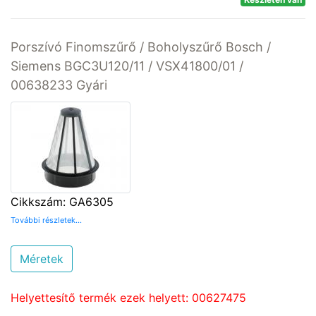
Porszívó Finomszűrő / Boholyszűrő Bosch /
Siemens BGC3U120/11 / VSX41800/01 /
00638233 Gyári
Cikkszám: GA6305
További részletek...
Méretek
Helyettesítő termék ezek helyett: 00627475