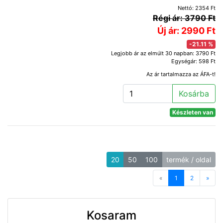
Nettó: 2354 Ft
Régi ár: 3790 Ft
Új ár: 2990 Ft
-21.11 %
Legjobb ár az elmúlt 30 napban: 3790 Ft
Egységár: 598 Ft
Az ár tartalmazza az ÁFA-t!
Kosárba
Készleten van
20
50
100
termék / oldal
«
Previous
1
2
»
Next
Kosaram