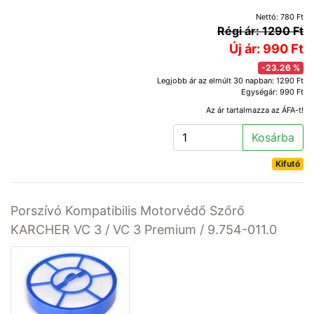
Nettó: 780 Ft
Régi ár: 1290 Ft
Új ár: 990 Ft
-23.26 %
Legjobb ár az elmúlt 30 napban: 1290 Ft
Egységár: 990 Ft
Az ár tartalmazza az ÁFA-t!
Kosárba
Kifutó
Porszívó Kompatibilis Motorvédő Szőrő
KARCHER VC 3 / VC 3 Premium / 9.754-011.0