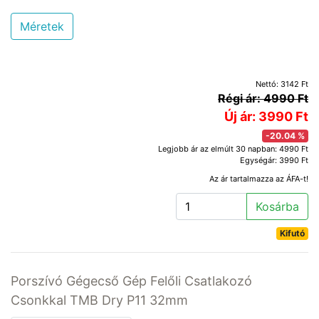
Méretek
Nettó: 3142 Ft
Régi ár: 4990 Ft
Új ár: 3990 Ft
-20.04 %
Legjobb ár az elmúlt 30 napban: 4990 Ft
Egységár: 3990 Ft
Az ár tartalmazza az ÁFA-t!
Kosárba
Kifutó
Porszívó Gégecső Gép Felőli Csatlakozó
Csonkkal TMB Dry P11 32mm