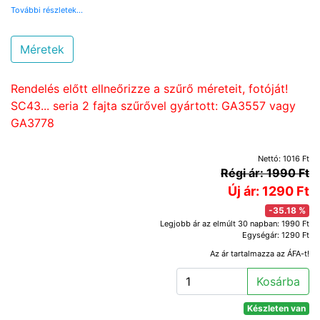
További részletek...
Méretek
Rendelés előtt ellneőrizze a szűrő méreteit, fotóját!
SC43... seria 2 fajta szűrővel gyártott: GA3557 vagy
GA3778
Nettó: 1016 Ft
Régi ár: 1990 Ft
Új ár: 1290 Ft
-35.18 %
Legjobb ár az elmúlt 30 napban: 1990 Ft
Egységár: 1290 Ft
Az ár tartalmazza az ÁFA-t!
Kosárba
Készleten van