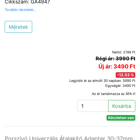
Cikkszám: GA4947
További részletek...
Méretek
Nettó: 2748 Ft
Régi ár: 3990 Ft
Új ár: 3490 Ft
-12.53 %
Legjobb ár az elmúlt 30 napban: 3990 Ft
Egységár: 3490 Ft
Az ár tartalmazza az ÁFA-t!
Kosárba
Készleten van
Porszívó Univerzális Átalakító Adapter 30-37mm