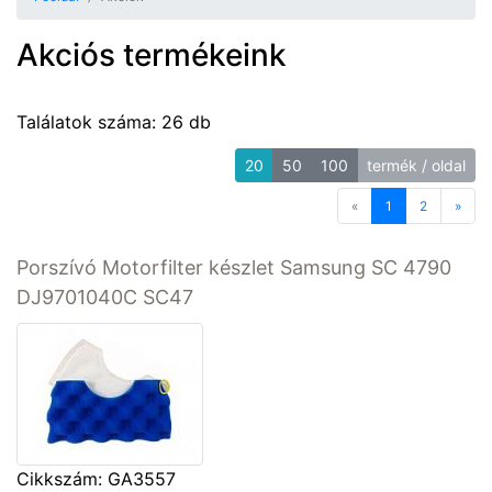
Akciós termékeink
Találatok száma: 26 db
20
50
100
termék / oldal
«
Previous
1
2
»
Next
Porszívó Motorfilter készlet Samsung SC 4790
DJ9701040C SC47
Cikkszám: GA3557