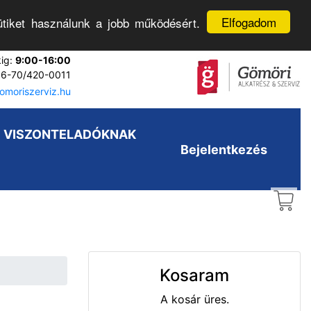
Elfogadom
tiket használunk a jobb működésért.
kig:
9:00-16:00
6-70/420-0011
moriszerviz.hu
VISZONTELADÓKNAK
Bejelentkezés
Kosaram
A kosár üres.