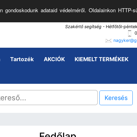
n gondoskodunk adataid védelméről. Oldalainkon HTTP-sü
Szakértő segítség
- Hétfőtől-pénte
0
nagyker@go
a
Tartozék
AKCIÓK
KIEMELT TERMÉKEK
Keresés
Fedőlap