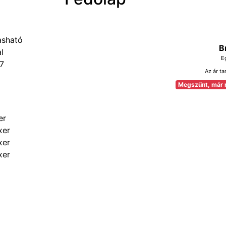
B
E
7
Az ár ta
Megszűnt, már 
er
xer
xer
xer