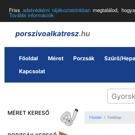
Friss
adatvédelmi tájékoztatónkban
megtalálod, hogya
További információk
porszivoalkatresz
.hu
Főoldal
Méret
Porzsák
Szűrő/Hep
Kapcsolat
MÉRET KERESŐ
Főoldal
Fedőlap