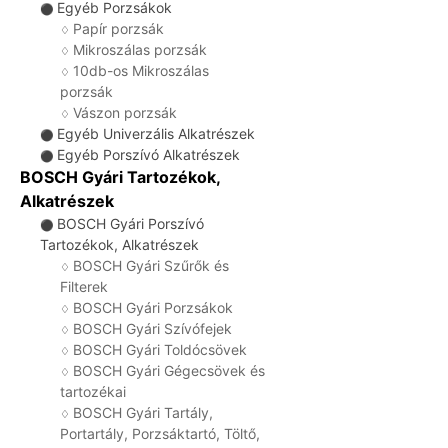
Egyéb Porzsákok
⚫
Papír porzsák
♢
Mikroszálas porzsák
♢
10db-os Mikroszálas
♢
porzsák
Vászon porzsák
♢
Egyéb Univerzális Alkatrészek
⚫
Egyéb Porszívó Alkatrészek
⚫
BOSCH Gyári Tartozékok,
Alkatrészek
BOSCH Gyári Porszívó
⚫
Tartozékok, Alkatrészek
BOSCH Gyári Szűrők és
♢
Filterek
BOSCH Gyári Porzsákok
♢
BOSCH Gyári Szívófejek
♢
BOSCH Gyári Toldócsövek
♢
BOSCH Gyári Gégecsövek és
♢
tartozékai
BOSCH Gyári Tartály,
♢
Portartály, Porzsáktartó, Töltő,