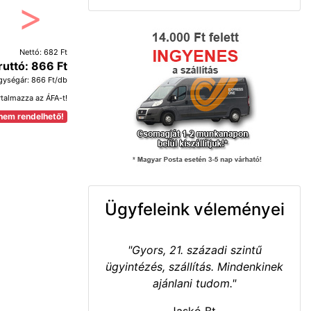
Következő
Nettó: 682 Ft
ruttó: 866 Ft
gységár: 866 Ft/db
rtalmazza az ÁFA-t!
nem rendelhető!
Ügyfeleink véleményei
"Gyors, 21. századi szintű
ügyintézés, szállítás. Mindenkinek
ajánlani tudom."