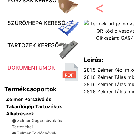
PORZSÁK KERESŐ
Előző
SZŰRŐ/HEPA KERESŐ
Cikkszám:
GA94
TARTOZÉK KERESŐ
Leírás:
DOKUMENTUMOK
281.5 Zelmer Kézi mix
281.6 Zelmer Tálas mi
281.6 Zelmer Tálas mi
Termékcsoportok
281.6 Zelmer Tálas mi
Zelmer Porszívó és
Takarítógép Tartozékok
Alkatrészek
Zelmer Gégecsövek és
⚫
Tartozékai
Zelmer Toldócsövek
⚫