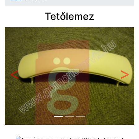
Tetőlemez
Előző
Követ