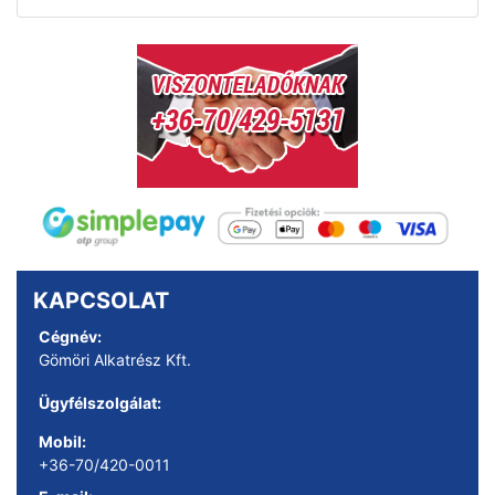
KAPCSOLAT
Cégnév:
Gömöri Alkatrész Kft.
Ügyfélszolgálat:
Mobil:
+36-70/420-0011