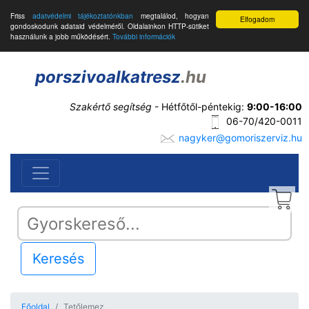
Friss
adatvédelmi tájékoztatónkban
megtalálod, hogyan
Elfogadom
gondoskodunk adataid védelméről. Oldalainkon HTTP-sütiket
használunk a jobb működésért.
További információk
porszivoalkatresz
.hu
Szakértő segítség
- Hétfőtől-péntekig:
9:00-16:00
06-70/420-0011
nagyker@gomoriszerviz.hu
Keresés
Főoldal
Tetőlemez