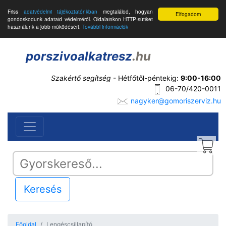
Friss
adatvédelmi tájékoztatónkban
megtalálod, hogyan
Elfogadom
gondoskodunk adataid védelméről. Oldalainkon HTTP-sütiket
használunk a jobb működésért.
További információk
porszivoalkatresz
.hu
Szakértő segítség
- Hétfőtől-péntekig:
9:00-16:00
06-70/420-0011
nagyker@gomoriszerviz.hu
Keresés
Főoldal
Lengéscsillapító