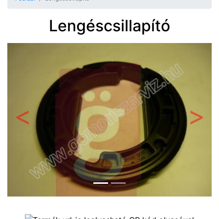
Lengéscsillapító
Előző
Követ