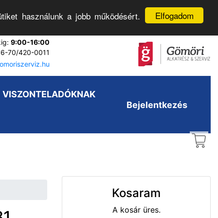
Elfogadom
tiket használunk a jobb működésért.
kig:
9:00-16:00
6-70/420-0011
moriszerviz.hu
VISZONTELADÓKNAK
Bejelentkezés
Kosaram
A kosár üres.
81