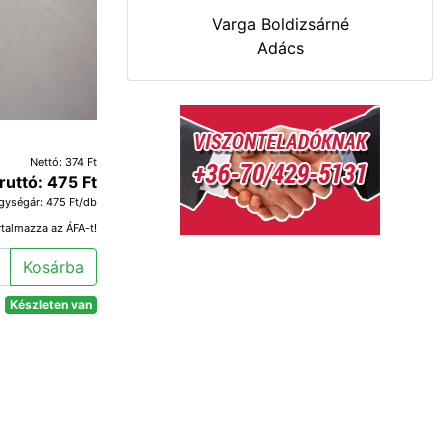
Varga Boldizsárné
Adács
Nettó: 374 Ft
ruttó: 475 Ft
gységár: 475 Ft/db
rtalmazza az ÁFA-t!
Kosárba
Készleten van