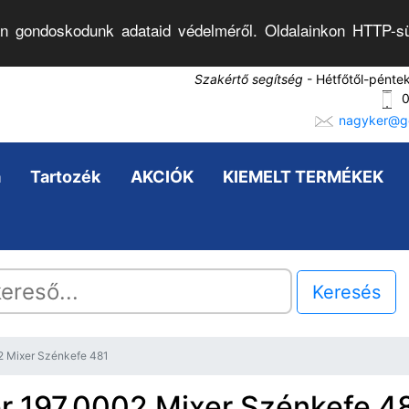
n gondoskodunk adataid védelméről. Oldalainkon HTTP-sü
Szakértő segítség
- Hétfőtől-pénte
0
nagyker@go
a
Tartozék
AKCIÓK
KIEMELT TERMÉKEK
Keresés
2 Mixer Szénkefe 481
r 197.0002 Mixer Szénkefe 4