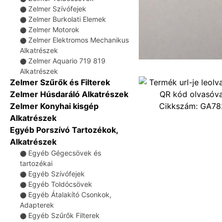
Zelmer Szívófejek
⚫
Zelmer Burkolati Elemek
⚫
Zelmer Motorok
⚫
Zelmer Elektromos Mechanikus
⚫
Alkatrészek
Zelmer Aquario 719 819
⚫
Alkatrészek
Zelmer Szűrők és Filterek
Zelmer Húsdaráló Alkatrészek
Cikkszám:
GA78
Zelmer Konyhai kisgép
Alkatrészek
Egyéb Porszívó Tartozékok,
Alkatrészek
Egyéb Gégecsövek és
⚫
tartozékai
Egyéb Szívófejek
⚫
Egyéb Toldócsövek
⚫
Egyéb Átalakító Csonkok,
⚫
Adapterek
Egyéb Szűrők Filterek
⚫