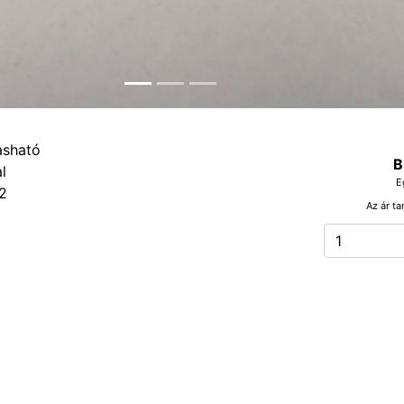
B
E
2
Az ár ta