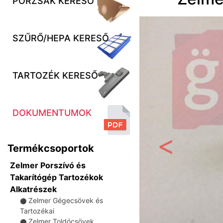
PORZSÁK KERESŐ
SZŰRŐ/HEPA KERESŐ
TARTOZÉK KERESŐ
DOKUMENTUMOK
Termékcsoportok
Előző
Zelmer Porszívó és
Takarítógép Tartozékok
Alkatrészek
Zelmer Gégecsövek és
⚫
Tartozékai
Zelmer Toldócsövek
⚫