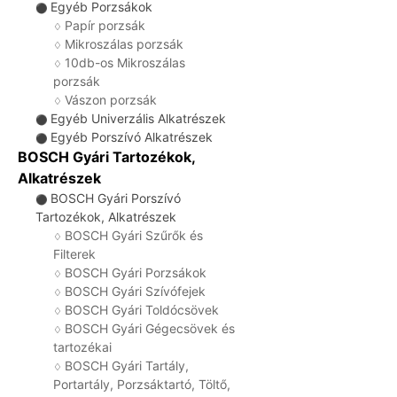
Egyéb Porzsákok
⚫
Papír porzsák
♢
Mikroszálas porzsák
♢
10db-os Mikroszálas
♢
porzsák
Vászon porzsák
♢
Egyéb Univerzális Alkatrészek
⚫
Egyéb Porszívó Alkatrészek
⚫
BOSCH Gyári Tartozékok,
Alkatrészek
BOSCH Gyári Porszívó
⚫
Tartozékok, Alkatrészek
BOSCH Gyári Szűrők és
♢
Filterek
BOSCH Gyári Porzsákok
♢
BOSCH Gyári Szívófejek
♢
BOSCH Gyári Toldócsövek
♢
BOSCH Gyári Gégecsövek és
♢
tartozékai
BOSCH Gyári Tartály,
♢
Portartály, Porzsáktartó, Töltő,