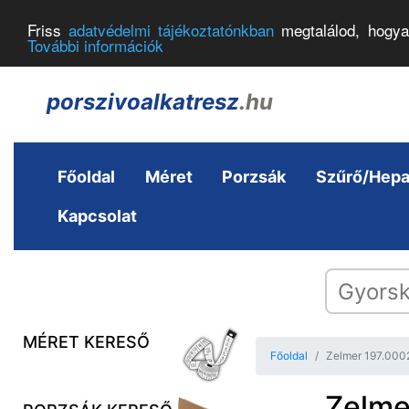
Friss
adatvédelmi tájékoztatónkban
megtalálod, hogya
További információk
porszivoalkatresz
.hu
Főoldal
Méret
Porzsák
Szűrő/Hep
Kapcsolat
MÉRET KERESŐ
Főoldal
Zelmer 197.000
Zelme