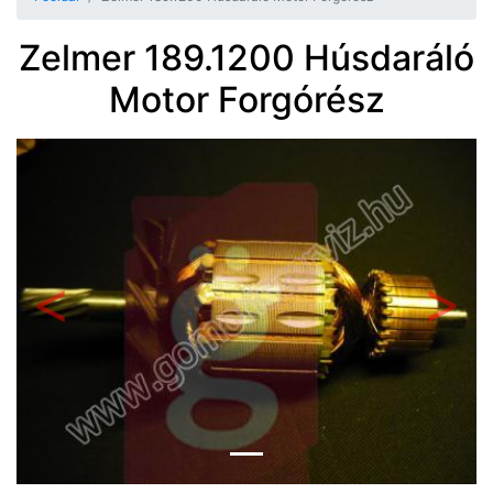
Zelmer 189.1200 Húsdaráló
Motor Forgórész
Előző
Követ