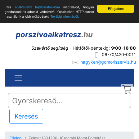
Friss
adatvédelmi tájékoztatónkban
megtalálod, hogyan
Elfogadom
gondoskodunk adataid védelméről. Oldalainkon HTTP-sütiket
használunk a jobb működésért.
További információk
porszivoalkatresz
.hu
Szakértő segítség
- Hétfőtől-péntekig:
9:00-16:00
06-70/420-0011
nagyker@gomoriszerviz.hu
Keresés
Főoldal
Zelmer 189.1200 Húsdaráló Motor Forgórész