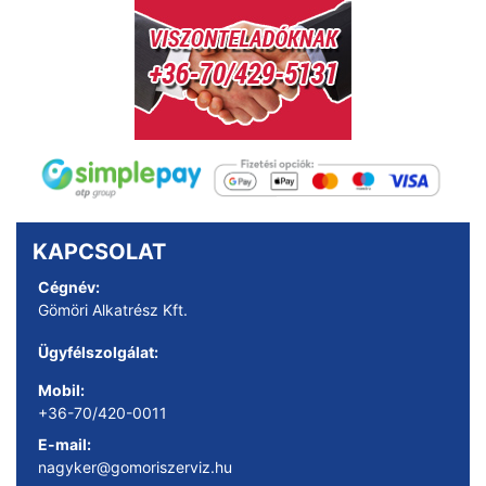
KAPCSOLAT
Cégnév:
Gömöri Alkatrész Kft.
Ügyfélszolgálat:
Mobil:
+36-70/420-0011
E-mail:
nagyker@gomoriszerviz.hu