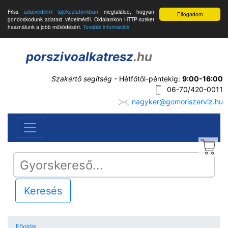
Friss
adatvédelmi tájékoztatónkban
megtalálod, hogyan
Elfogadom
gondoskodunk adataid védelméről. Oldalainkon HTTP-sütiket
használunk a jobb működésért.
További információk
porszivoalkatresz
.hu
Szakértő segítség
- Hétfőtől-péntekig:
9:00-16:00
06-70/420-0011
nagyker@gomoriszerviz.hu
Keresés
Főoldal