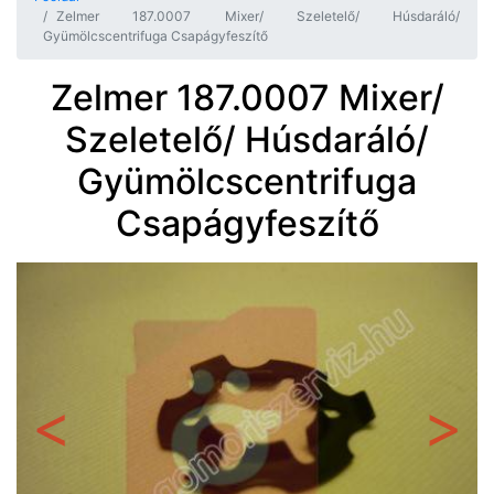
Zelmer 187.0007 Mixer/ Szeletelő/ Húsdaráló/
Gyümölcscentrifuga Csapágyfeszítő
Zelmer 187.0007 Mixer/
Szeletelő/ Húsdaráló/
Gyümölcscentrifuga
Csapágyfeszítő
Előző
Követ