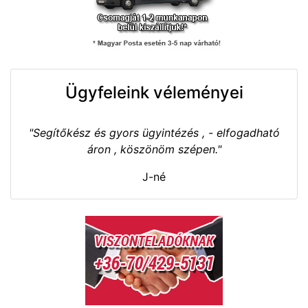
Ügyfeleink véleményei
"Segítőkész és gyors ügyintézés , - elfogadható
áron , köszönöm szépen."
J-né