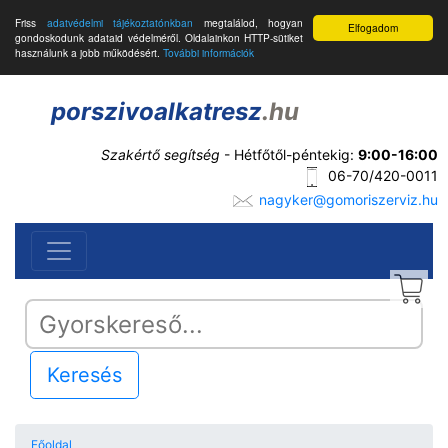
Friss
adatvédelmi tájékoztatónkban
megtalálod, hogyan
Elfogadom
gondoskodunk adataid védelméről. Oldalainkon HTTP-sütiket
használunk a jobb működésért.
További információk
porszivoalkatresz
.hu
Szakértő segítség
- Hétfőtől-péntekig:
9:00-16:00
06-70/420-0011
nagyker@gomoriszerviz.hu
Keresés
Főoldal