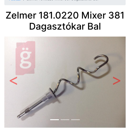
Zelmer 181.0220 Mixer 381
Dagasztókar Bal
Előző
Követ