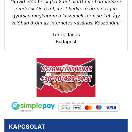
"Rövid időn belül (kb 2 hét alatt) már harmadszor
rendelek Önöktől, mert kedvező áron és igen
gyorsan megkapom a kiszemelt termékeket. Így
valóban öröm az internetes vásárlás! Köszönöm!"
Török János
Budapest
KAPCSOLAT