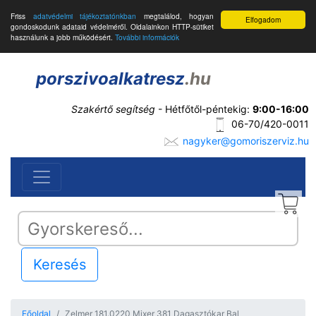
Friss
adatvédelmi tájékoztatónkban
megtalálod, hogyan
Elfogadom
gondoskodunk adataid védelméről. Oldalainkon HTTP-sütiket
használunk a jobb működésért.
További információk
porszivoalkatresz
.hu
Szakértő segítség
- Hétfőtől-péntekig:
9:00-16:00
06-70/420-0011
nagyker@gomoriszerviz.hu
Keresés
Főoldal
Zelmer 181.0220 Mixer 381 Dagasztókar Bal