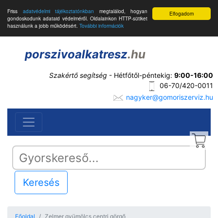
Friss
adatvédelmi tájékoztatónkban
megtalálod, hogyan
Elfogadom
gondoskodunk adataid védelméről. Oldalainkon HTTP-sütiket
használunk a jobb működésért.
További információk
porszivoalkatresz
.hu
Szakértő segítség
- Hétfőtől-péntekig:
9:00-16:00
06-70/420-0011
nagyker@gomoriszerviz.hu
Keresés
Főoldal
Zelmer gyümölcs centri görgő