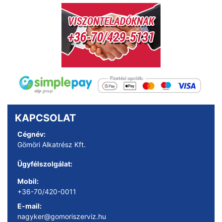
KAPCSOLAT
Cégnév:
Gömöri Alkatrész Kft.
Ügyfélszolgálat:
Mobil:
+36-70/420-0011
E-mail:
nagyker@gomoriszerviz.hu