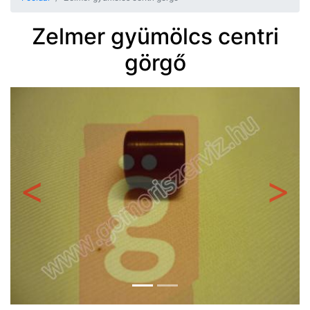
Zelmer gyümölcs centri
görgő
Előző
Követ