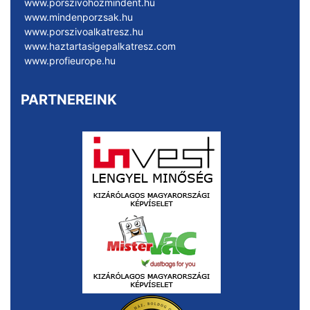
www.porszivohozmindent.hu
www.mindenporzsak.hu
www.porszivoalkatresz.hu
www.haztartasigepalkatresz.com
www.profieurope.hu
PARTNEREINK