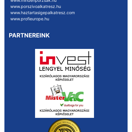
www.mindenporzsak.hu
www.porszivoalkatresz.hu
www.haztartasigepalkatresz.com
www.profieurope.hu
PARTNEREINK