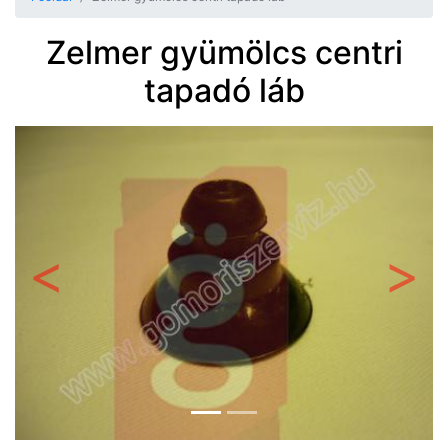
Zelmer gyümölcs centri
tapadó láb
Előző
Követ