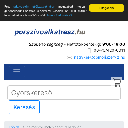
Friss
adatvédelmi tájékoztatónkban
megtalálod, hogyan
Elfogadom
gondoskodunk adataid védelméről. Oldalainkon HTTP-sütiket
használunk a jobb működésért.
További információk
porszivoalkatresz
.hu
Szakértő segítség
- Hétfőtől-péntekig:
9:00-16:00
06-70/420-0011
nagyker@gomoriszerviz.hu
Keresés
Főoldal
Zelmer gyümölcs centri tapadó láb