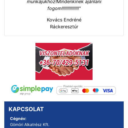
munkájukhoz!Mindenkinek ajánlani
fogom!!!!!!!!!!!!!!!"
Kovács Endréné
Ráckeresztúr
KAPCSOLAT
Cégnév:
Gömöri Alkatrész Kft.