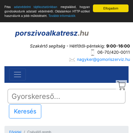
Friss
adatvédelmi tájékoztatónkban
megtalálod, hogyan
Elfogadom
gondoskodunk adataid védelméről. Oldalainkon HTTP-sütiket
használunk a jobb működésért.
További információk
porszivoalkatresz
.hu
Szakértő segítség
- Hétfőtől-péntekig:
9:00-16:00
06-70/420-0011
nagyker@gomoriszerviz.hu
Keresés
Főoldal
Csévélő gomb