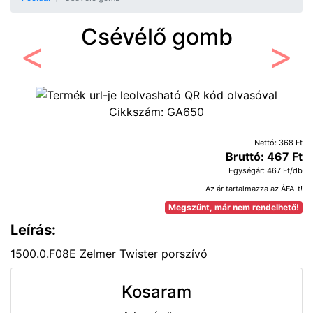
Csévélő gomb
Előző
Követ
Cikkszám:
GA650
Nettó: 368 Ft
Bruttó: 467 Ft
Egységár: 467 Ft/db
Az ár tartalmazza az ÁFA-t!
Megszűnt, már nem rendelhető!
Leírás:
1500.0.F08E Zelmer Twister porszívó
Kosaram