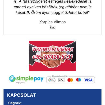
is. A futárszolgálat estleges késlekedését is
emberi nyelven közölték (egyébként nem is
késett!). Öröm ilyen céggel üzletet kötni!"
Korpics Vilmos
Érd
KAPCSOLAT
Cégnév: