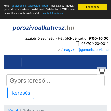
Friss
adatvédelmi tájékoztatónkban
megtalálod, hogyan
Elfogadom
gondoskodunk adataid védelméről. Oldalainkon HTTP-sütiket
használunk a jobb működésért.
További információk
porszivoalkatresz
.hu
Szakértő segítség
- Hétfőtől-péntekig:
9:00-16:00
06-70/420-0011
nagyker@gomoriszerviz.hu
Keresés
Főoldal
Szabályzógomb