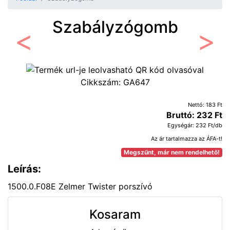
Szabályzógomb
Előző
Követ
Cikkszám:
GA647
Nettó: 183 Ft
Bruttó: 232 Ft
Egységár: 232 Ft/db
Az ár tartalmazza az ÁFA-t!
Megszűnt, már nem rendelhető!
Leírás:
1500.0.F08E Zelmer Twister porszívó
Kosaram