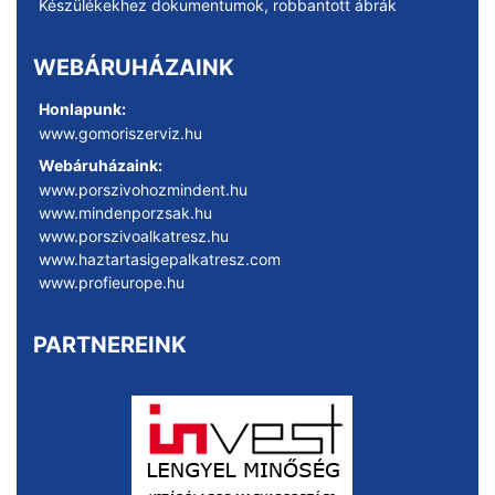
Készülékekhez dokumentumok, robbantott ábrák
WEBÁRUHÁZAINK
Honlapunk:
www.gomoriszerviz.hu
Webáruházaink:
www.porszivohozmindent.hu
www.mindenporzsak.hu
www.porszivoalkatresz.hu
www.haztartasigepalkatresz.com
www.profieurope.hu
PARTNEREINK