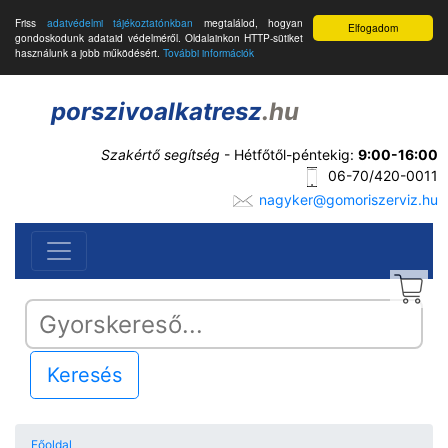
Friss
adatvédelmi tájékoztatónkban
megtalálod, hogyan
Elfogadom
gondoskodunk adataid védelméről. Oldalainkon HTTP-sütiket
használunk a jobb működésért.
További információk
porszivoalkatresz
.hu
Szakértő segítség
- Hétfőtől-péntekig:
9:00-16:00
06-70/420-0011
nagyker@gomoriszerviz.hu
Keresés
Főoldal