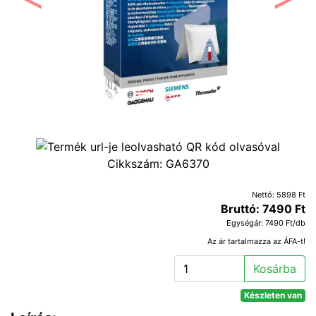
Előző
Követ
Cikkszám:
GA6370
Nettó: 5898 Ft
Bruttó: 7490 Ft
Egységár: 7490 Ft/db
Az ár tartalmazza az ÁFA-t!
Kosárba
Készleten van