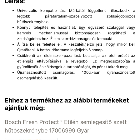
Leírás:
Univerzális kompatibilitás: Márkától függetlenül illeszkedik a
legtöbb páratartalom-szabályozott zöldségdobozos
hűtőszekrényhez.
Könnyű telepítés és használat: Egy egyszerű szalaggal vagy
kampós mechanizmussal biztonságosan rögzíthető a
zöldségdobozhoz. Élelmiszer-biztonságos és kompakt.
Állítsa be és felejtse el: A készülék/jelző jelzi, hogy mikor kell
újratölteni. A hatás időtartama legfeljebb 6 hónap.
Csökkenti az élelmiszer-pazarlást: Lelassítja az étel érését az
etiléngáz eltávolításával a levegőből. Ez meghosszabbítja a
gyümölcsök és zöldségek eltarthatóságát, és pénzt takarít meg.
Újrahasznosított csomagolás: 100%-ban újrahasznosított
csomagolásból készült.
Ehhez a termékhez az alábbi termékeket
ajánljuk még:
Bosch Fresh Protect™ Etilén semlegesítő szett
hűtőszekrénybe 17006999 Gyári