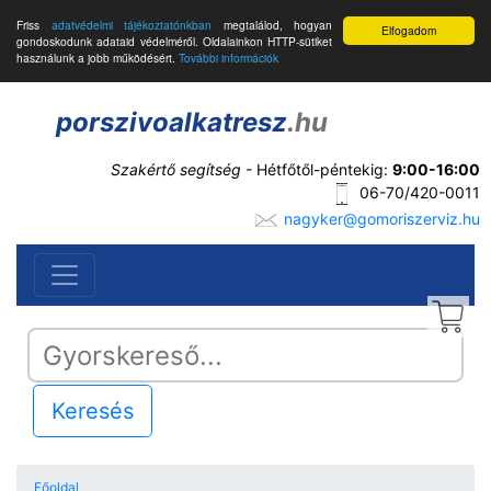
Friss
adatvédelmi tájékoztatónkban
megtalálod, hogyan
Elfogadom
gondoskodunk adataid védelméről. Oldalainkon HTTP-sütiket
használunk a jobb működésért.
További információk
porszivoalkatresz
.hu
Szakértő segítség
- Hétfőtől-péntekig:
9:00-16:00
06-70/420-0011
nagyker@gomoriszerviz.hu
Keresés
Főoldal