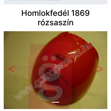
Homlokfedél 1869
rózsaszín
Előző
Követ