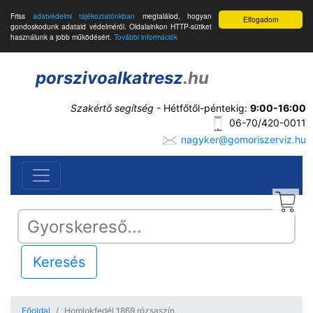
Friss
adatvédelmi tájékoztatónkban
megtalálod, hogyan
Elfogadom
gondoskodunk adataid védelméről. Oldalainkon HTTP-sütiket
használunk a jobb működésért.
További információk
porszivoalkatresz
.hu
Szakértő segítség
- Hétfőtől-péntekig:
9:00-16:00
06-70/420-0011
nagyker@gomoriszerviz.hu
Keresés
Főoldal
Homlokfedél 1869 rózsaszín