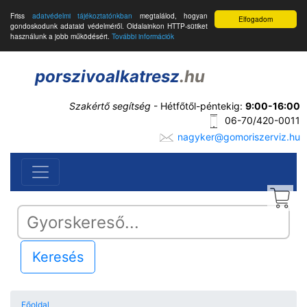
Friss
adatvédelmi tájékoztatónkban
megtalálod, hogyan
Elfogadom
gondoskodunk adataid védelméről. Oldalainkon HTTP-sütiket
használunk a jobb működésért.
További információk
porszivoalkatresz
.hu
Szakértő segítség
- Hétfőtől-péntekig:
9:00-16:00
06-70/420-0011
nagyker@gomoriszerviz.hu
Keresés
Főoldal