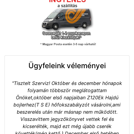
Ügyfeleink véleményei
"Tisztelt Szerviz! Október és december hónapok
folyamán többször meglátogattam
Önöket,október első napjaiban Z120Ek Hajdú
bojlerhez(T S E) hőfokszabályzót vásárolni,ami
beszerelés után már másnap nem működött.
Visszavittem jegyzőkönyvet vettek fel és
kicserélték, majd ezt még újabb cserék
követték(még kettő.) December első hetében