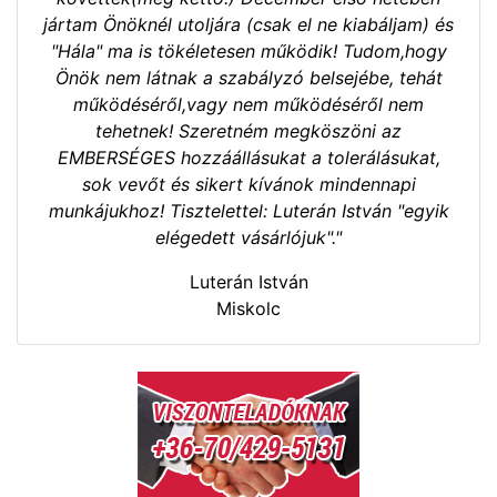
jártam Önöknél utoljára (csak el ne kiabáljam) és
"Hála" ma is tökéletesen működik! Tudom,hogy
Önök nem látnak a szabályzó belsejébe, tehát
működéséről,vagy nem működéséről nem
tehetnek! Szeretném megköszöni az
EMBERSÉGES hozzáállásukat a tolerálásukat,
sok vevőt és sikert kívánok mindennapi
munkájukhoz! Tisztelettel: Luterán István "egyik
elégedett vásárlójuk"."
Luterán István
Miskolc