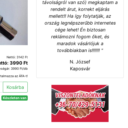
távolságról van szó) megkaptam a
rendelt árut, korrekt eljárás
mellett!! Ha így folytatják, az
ország legnépszerűbb internetes
cége lehet! Én biztosan
reklámozni fogom őket, és
maradok vásárlójuk a
továbbiakban is!!!!!!! "
Nettó: 3142 Ft
N. József
ttó: 3990 Ft
Kaposvár
ységár: 3990 Ft/db
rtalmazza az ÁFA-t!
Kosárba
Készleten van