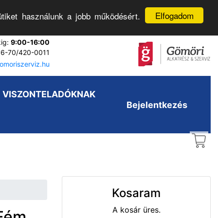
Elfogadom
tiket használunk a jobb működésért.
kig:
9:00-16:00
6-70/420-0011
moriszerviz.hu
VISZONTELADÓKNAK
Bejelentkezés
Kosaram
A kosár üres.
 Fém