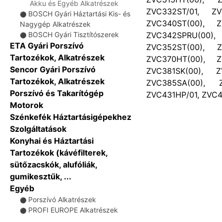
Akku és Egyéb Alkatrészek
ZVC332ST/01, ZV
BOSCH Gyári Háztartási Kis- és
⚫
ZVC340ST(00), Z
Nagygép Alkatrészek
ZVC342SPRU(00),
BOSCH Gyári Tisztítószerek
⚫
ETA Gyári Porszívó
ZVC352ST(00), Z
Tartozékok, Alkatrészek
ZVC370HT(00), Z
Sencor Gyári Porszívó
ZVC381SK(00), Z
Tartozékok, Alkatrészek
ZVC385SA(00), Z
Porszívó és Takarítógép
ZVC431HP/01, ZVC4
Motorok
Szénkefék Háztartásigépekhez
Szolgáltatások
Konyhai és Háztartási
Tartozékok (kávéfilterek,
sütőzacskók, alufóliák,
gumikesztűk, ...
Egyéb
Porszívó Alkatrészek
⚫
PROFI EUROPE Alkatrészek
⚫