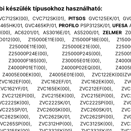
bi készülék típusokhoz használható:
C712SK(00), CVC712SK(01),
PITSOS
GVC125EK/01, GVC
465HK/01, GVC465KP/01,
PROFILO
PSP312SK/01,
UFESA
1(00), AC6201/01, AS3016E/01, AS5200/01,
ZELMER
Z0
D012(00), Z15000E11E(00), Z15000F18E(00), Z15000
, Z25000E11E(00), Z25000E21E(00), Z25000F
, Z25000P24E(00), Z25000P24S(00), Z25005E
, Z30000F18S(00), Z30005E01E(00), Z4000E0
, Z4000P01ET(00), Z4000P02EQ(00), Z4005E0
 Z4005E00EK(00), Z4005E01E(00), ZVC122EK(00)ZVC
VC162EF(00), ZVC162EF/01, ZVC162EK(00), ZVC
VC162YF/01, ZVC165EK(00), ZVC212EF(00), ZVC2
 ZVC212EP(00), ZVC215EK(00), ZVC215EP(00), ZVC2
VC222SK(00), ZVC222SK/01, ZVC222SP(00), ZVC2
VC225SP/01, ZVC260SK(00), ZVC260SK/01, ZVC26
VC262SK(00), ZVC262SK/01, ZVC262SP(00), ZVC2
VC265SP(00), ZVC312HP(00), ZVC312SK(00), ZVC3
VC315SK(00), ZVC332SK(00), ZVC332SK/01, ZVC3