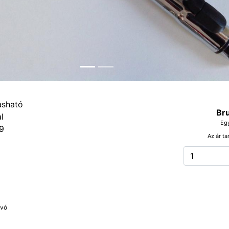
Bru
Eg
9
Az ár ta
ívó