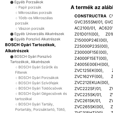
Egyéb Porzsákok
⚫
A termék az aláb
Papír porzsák
♢
Mikroszálas porzsák
♢
CONSTRUCTRA
CV
10db-os Mikroszálas
♢
GVC355SM/01, GVC
porzsák
AC2100/01, AC620
Vászon porzsák
♢
Z01D011(00), Z01
Egyéb Univerzális Alkatrészek
⚫
Egyéb Porszívó Alkatrészek
Z15000P24E(00)
⚫
BOSCH Gyári Tartozékok,
Z25000P23S(00)
Alkatrészek
Z30000F15E(00)
BOSCH Gyári Porszívó
⚫
Z4000F15ET(00)
Tartozékok, Alkatrészek
Z4005E00EH(00),
BOSCH Gyári Szűrők és
♢
ZVC125EK(00), Z
Filterek
ZVC162YF(00), Z
BOSCH Gyári Porzsákok
♢
ZVC212EKUA(00),
BOSCH Gyári Szívófejek
♢
ZVC222SF/01, Z
BOSCH Gyári Toldócsövek
♢
BOSCH Gyári Gégecsövek és
ZVC225SK/01, Z
♢
tartozékai
ZVC261SK/01, Z
BOSCH Gyári Tartály,
♢
ZVC265SK(00), Z
Portartály, Porzsáktartó, Töltő,
ZVC315HT(00), Z