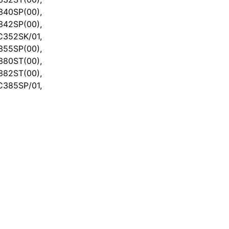
40SP(00),
42SP(00),
352SK/01,
55SP(00),
80ST(00),
82ST(00),
385SP/01,