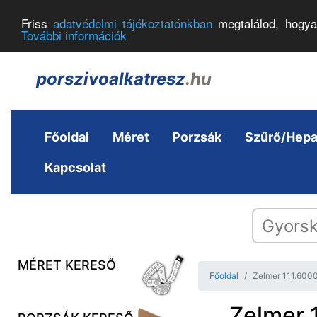
Friss
adatvédelmi tájékoztatónkban
megtalálod, hogya
További információk
porszivoalkatresz
.hu
Főoldal
Méret
Porzsák
Szűrő/Hep
Kapcsolat
MÉRET KERESŐ
Főoldal
Zelmer 111.600
Zelmer 