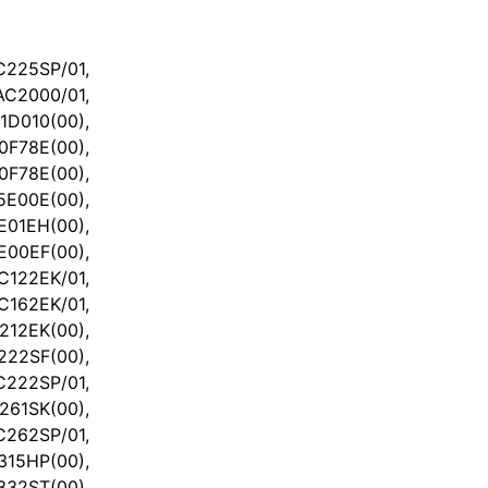
225SP/01,
AC2000/01,
1D010(00),
F78E(00),
78E(00),
00E(00),
1EH(00),
0EF(00),
122EK/01,
162EK/01,
12EK(00),
22SF(00),
22SP/01,
1SK(00),
62SP/01,
15HP(00),
32ST(00),