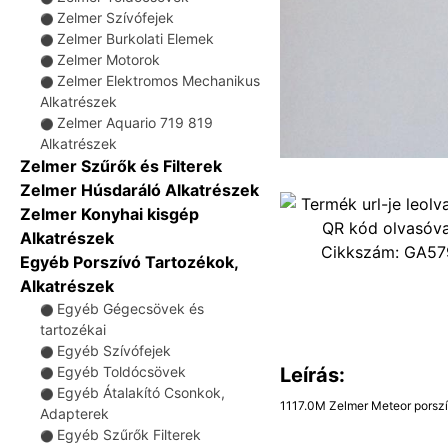
Zelmer Szívófejek
⚫
Zelmer Burkolati Elemek
⚫
Zelmer Motorok
⚫
Zelmer Elektromos Mechanikus
⚫
Alkatrészek
Zelmer Aquario 719 819
⚫
Alkatrészek
Zelmer Szűrők és Filterek
Zelmer Húsdaráló Alkatrészek
Zelmer Konyhai kisgép
Alkatrészek
Cikkszám:
GA57
Egyéb Porszívó Tartozékok,
Alkatrészek
Egyéb Gégecsövek és
⚫
tartozékai
Egyéb Szívófejek
⚫
Leírás:
Egyéb Toldócsövek
⚫
Egyéb Átalakító Csonkok,
⚫
1117.0M Zelmer Meteor porsz
Adapterek
Egyéb Szűrők Filterek
⚫