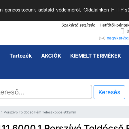
n gondoskodunk adataid védelméről. Oldalainkon HTTP-sü
Szakértő segítség
- Hétfőtől-pénte
0
nagyker@go
a
Tartozék
AKCIÓK
KIEMELT TERMÉKEK
Keresés
0.1 Porszívó Toldócső Fém Teleszkópos Ø32mm
111.6000.1 Porszívó Toldócső