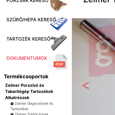
PORZSÁK KERESŐ
SZŰRŐ/HEPA KERESŐ
TARTOZÉK KERESŐ
DOKUMENTUMOK
Termékcsoportok
Zelmer Porszívó és
Előző
Takarítógép Tartozékok
Alkatrészek
Zelmer Gégecsövek és
⚫
Tartozékai
Zelmer Toldócsövek
⚫