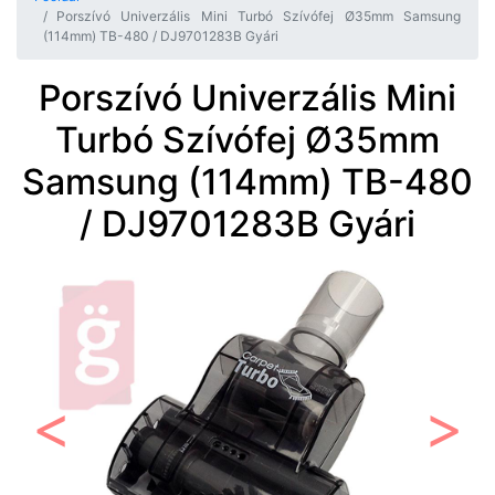
Porszívó Univerzális Mini Turbó Szívófej Ø35mm Samsung
(114mm) TB-480 / DJ9701283B Gyári
Porszívó Univerzális Mini
Turbó Szívófej Ø35mm
Samsung (114mm) TB-480
/ DJ9701283B Gyári
Előző
Követ