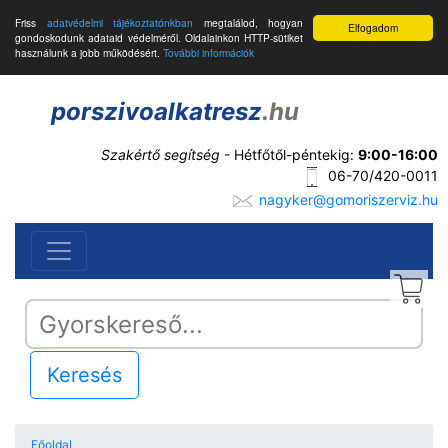
Friss
adatvédelmi tájékoztatónkban
megtalálod, hogyan
Elfogadom
gondoskodunk adataid védelméről. Oldalainkon HTTP-sütiket
használunk a jobb működésért.
További információk
porszivoalkatresz
.hu
Szakértő segítség
- Hétfőtől-péntekig:
9:00-16:00
06-70/420-0011
nagyker@gomoriszerviz.hu
Keresés
Főoldal