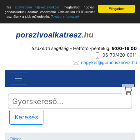
Friss
adatvédelmi tájékoztatónkban
megtalálod, hogyan
Elfogadom
gondoskodunk adataid védelméről. Oldalainkon HTTP-sütiket
használunk a jobb működésért.
További információk
porszivoalkatresz
.hu
Szakértő segítség
- Hétfőtől-péntekig:
9:00-16:00
06-70/420-0011
nagyker@gomoriszerviz.hu
Keresés
Főoldal