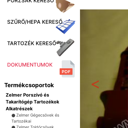
PORZSÁK KERESŐ
SZŰRŐ/HEPA KERESŐ
TARTOZÉK KERESŐ
DOKUMENTUMOK
Termékcsoportok
Előző
Zelmer Porszívó és
Takarítógép Tartozékok
Alkatrészek
Zelmer Gégecsövek és
⚫
Tartozékai
Zelmer Toldócsövek
⚫