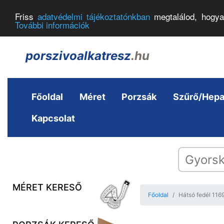
Friss
adatvédelmi tájékoztatónkban
megtalálod, hogya
További információk
porszivoalkatresz
.hu
Főoldal
Méret
Porzsák
Szűrő/Hep
Kapcsolat
MÉRET KERESŐ
Főoldal
Hátsó fedél 116