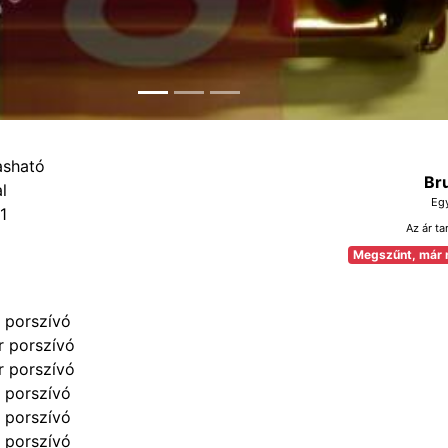
Br
Eg
1
Az ár ta
Megszűnt, már 
 porszívó
r porszívó
r porszívó
 porszívó
 porszívó
 porszívó