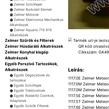
Zelmer Szívófejek
⚫
Zelmer Burkolati Elemek
⚫
Zelmer Motorok
⚫
Zelmer Elektromos Mechanikus
⚫
Alkatrészek
Zelmer Aquario 719 819
⚫
Alkatrészek
Zelmer Szűrők és Filterek
Zelmer Húsdaráló Alkatrészek
Cikkszám:
GA49
Zelmer Konyhai kisgép
Alkatrészek
Egyéb Porszívó Tartozékok,
Leírás:
Alkatrészek
Egyéb Gégecsövek és
⚫
1117.0E Zelmer Meteor
tartozékai
1117.0M Zelmer Meteo
Egyéb Szívófejek
⚫
1117.0M Zelmer Meteo
Egyéb Toldócsövek
⚫
1117.5E Zelmer Meteor
Egyéb Átalakító Csonkok,
⚫
Adapterek
1117.5T Zelmer Meteor
Egyéb Szűrők Filterek
⚫
1117.6E Zelmer Meteor