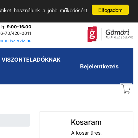
Elfogadom
tiket használunk a jobb működésért.
kig:
9:00-16:00
6-70/420-0011
moriszerviz.hu
VISZONTELADÓKNAK
Bejelentkezés
Kosaram
A kosár üres.