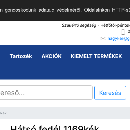
n gondoskodunk adataid védelméről. Oldalainkon HTTP-sü
Szakértő segítség
- Hétfőtől-pénte
0
nagyker@go
a
Tartozék
AKCIÓK
KIEMELT TERMÉKEK
Keresés
9kék
Hátsó fedél 1169kék