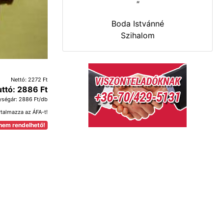
"
Boda Istvánné
Szihalom
Nettó: 2272 Ft
uttó: 2886 Ft
ységár: 2886 Ft/db
rtalmazza az ÁFA-t!
nem rendelhető!