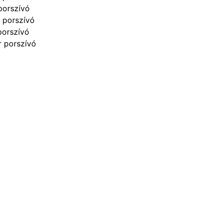
porszívó
 porszívó
porszívó
r porszívó