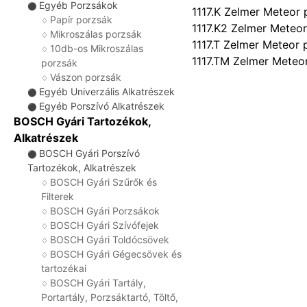
Egyéb Porzsákok
⚫
1117.K Zelmer Meteor 
Papír porzsák
♢
1117.K2 Zelmer Meteor
Mikroszálas porzsák
♢
1117.T Zelmer Meteor 
10db-os Mikroszálas
♢
1117.TM Zelmer Meteo
porzsák
Vászon porzsák
♢
Egyéb Univerzális Alkatrészek
⚫
Egyéb Porszívó Alkatrészek
⚫
BOSCH Gyári Tartozékok,
Alkatrészek
BOSCH Gyári Porszívó
⚫
Tartozékok, Alkatrészek
BOSCH Gyári Szűrők és
♢
Filterek
BOSCH Gyári Porzsákok
♢
BOSCH Gyári Szívófejek
♢
BOSCH Gyári Toldócsövek
♢
BOSCH Gyári Gégecsövek és
♢
tartozékai
BOSCH Gyári Tartály,
♢
Portartály, Porzsáktartó, Töltő,