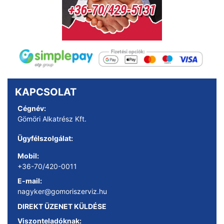
KAPCSOLAT
Cégnév:
Gömöri Alkatrész Kft.
Ügyfélszolgálat:
Mobil:
+36-70/420-0011
E-mail:
nagyker@gomoriszerviz.hu
DIREKT ÜZENET KÜLDÉSE
Viszonteladóknak: