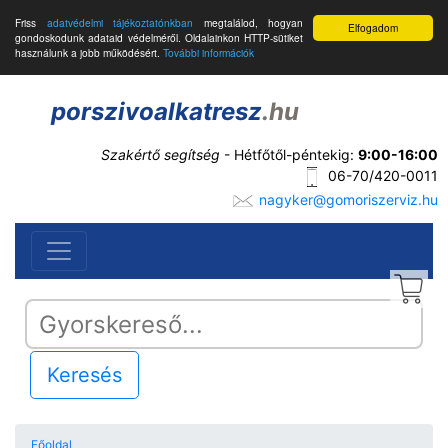
Friss
adatvédelmi tájékoztatónkban
megtalálod, hogyan
Elfogadom
gondoskodunk adataid védelméről. Oldalainkon HTTP-sütiket
használunk a jobb működésért.
További információk
porszivoalkatresz
.hu
Szakértő segítség
- Hétfőtől-péntekig:
9:00-16:00
06-70/420-0011
nagyker@gomoriszerviz.hu
Keresés
Főoldal