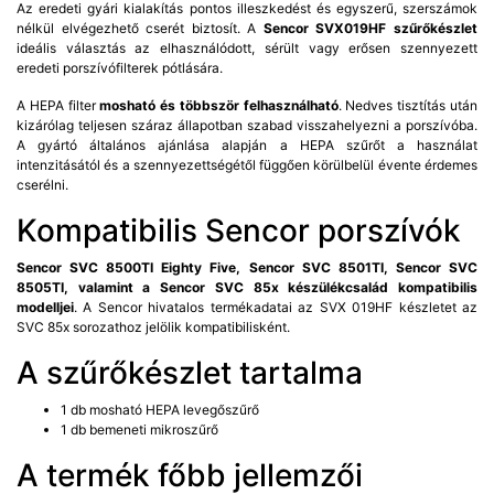
Az eredeti gyári kialakítás pontos illeszkedést és egyszerű, szerszámok
nélkül elvégezhető cserét biztosít. A
Sencor SVX019HF szűrőkészlet
ideális választás az elhasználódott, sérült vagy erősen szennyezett
eredeti porszívófilterek pótlására.
A HEPA filter
mosható és többször felhasználható
. Nedves tisztítás után
kizárólag teljesen száraz állapotban szabad visszahelyezni a porszívóba.
A gyártó általános ajánlása alapján a HEPA szűrőt a használat
intenzitásától és a szennyezettségétől függően körülbelül évente érdemes
cserélni.
Kompatibilis Sencor porszívók
Sencor SVC 8500TI Eighty Five, Sencor SVC 8501TI, Sencor SVC
8505TI, valamint a Sencor SVC 85x készülékcsalád kompatibilis
modelljei
. A Sencor hivatalos termékadatai az SVX 019HF készletet az
SVC 85x sorozathoz jelölik kompatibilisként.
A szűrőkészlet tartalma
1 db mosható HEPA levegőszűrő
1 db bemeneti mikroszűrő
A termék főbb jellemzői