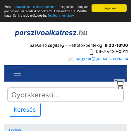
Friss
adatvédelmi tájékoztatónkban
megtalálod, hogyan
Elfogadom
gondoskodunk adataid védelméről. Oldalainkon HTTP-sütiket
használunk a jobb működésért.
További információk
porszivoalkatresz
.hu
Szakértő segítség
- Hétfőtől-péntekig:
9:00-16:00
06-70/420-0011
nagyker@gomoriszerviz.hu
Keresés
Főoldal