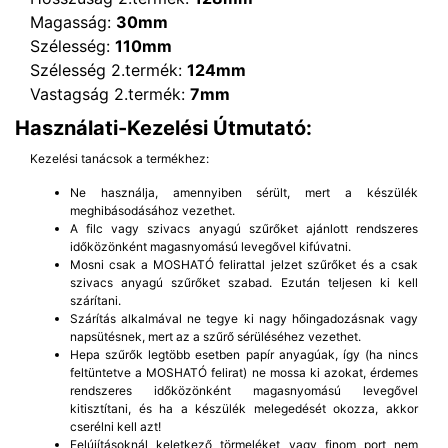
Magasság:
30mm
Szélesség:
110mm
Szélesség 2.termék:
124mm
Vastagság 2.termék:
7mm
Használati-Kezelési Útmutató:
Kezelési tanácsok a termékhez:
Ne használja, amennyiben sérült, mert a készülék
meghibásodásához vezethet.
A filc vagy szivacs anyagú szűrőket ajánlott rendszeres
időközönként magasnyomású levegővel kifúvatni.
Mosni csak a MOSHATÓ felirattal jelzet szűrőket és a csak
szivacs anyagú szűrőket szabad. Ezután teljesen ki kell
szárítani.
Szárítás alkalmával ne tegye ki nagy hőingadozásnak vagy
napsütésnek, mert az a szűrő sérüléséhez vezethet.
Hepa szűrők legtöbb esetben papír anyagúak, így (ha nincs
feltüntetve a MOSHATÓ felirat) ne mossa ki azokat, érdemes
rendszeres időközönként magasnyomású levegővel
kitisztítani, és ha a készülék melegedését okozza, akkor
cserélni kell azt!
Felújításoknál keletkező törmeléket vagy finom port nem