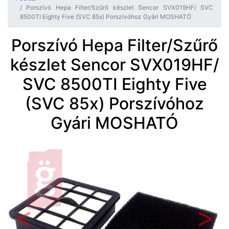
Porszívó Hepa Filter/Szűrő készlet Sencor SVX019HF/ SVC
8500TI Eighty Five (SVC 85x) Porszívóhoz Gyári MOSHATÓ
Porszívó Hepa Filter/Szűrő
készlet Sencor SVX019HF/
SVC 8500TI Eighty Five
(SVC 85x) Porszívóhoz
Gyári MOSHATÓ
Előző
Követ