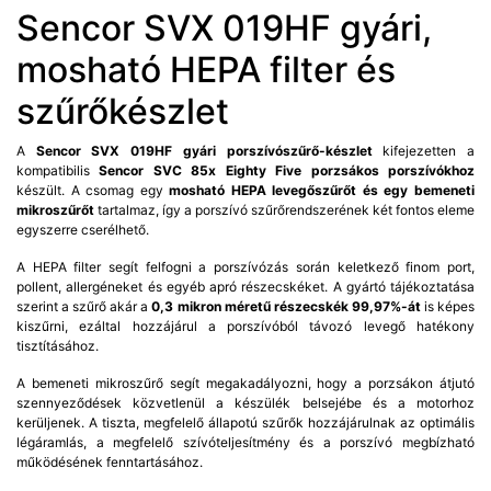
Sencor SVX 019HF gyári,
mosható HEPA filter és
szűrőkészlet
A
Sencor SVX 019HF gyári porszívószűrő-készlet
kifejezetten a
kompatibilis
Sencor SVC 85x Eighty Five porzsákos porszívókhoz
készült. A csomag egy
mosható HEPA levegőszűrőt és egy bemeneti
mikroszűrőt
tartalmaz, így a porszívó szűrőrendszerének két fontos eleme
egyszerre cserélhető.
A HEPA filter segít felfogni a porszívózás során keletkező finom port,
pollent, allergéneket és egyéb apró részecskéket. A gyártó tájékoztatása
szerint a szűrő akár a
0,3 mikron méretű részecskék 99,97%-át
is képes
kiszűrni, ezáltal hozzájárul a porszívóból távozó levegő hatékony
tisztításához.
A bemeneti mikroszűrő segít megakadályozni, hogy a porzsákon átjutó
szennyeződések közvetlenül a készülék belsejébe és a motorhoz
kerüljenek. A tiszta, megfelelő állapotú szűrők hozzájárulnak az optimális
légáramlás, a megfelelő szívóteljesítmény és a porszívó megbízható
működésének fenntartásához.