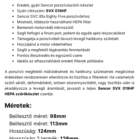
Eredeti, gyári Sencor porszívószűrő-készlet
Gyári cikkszám:
SVX 019HF
Sencor SVC 85x Eighty Five porszívókhoz
Mosható, többször használható HEPA filter
Bemeneti motorvédő mikroszűrő
Segít felfogni a finom port, pollent és egyéb apró részecskéket
Támogatja a porszívóból távozó levegő hatékony szűrését
Hozzájárul a motor védelméhez
Segíti a megfelelő légáramlás fenntartását
Pontos illeszkedés és egyszerű csere
Ideális az elhasználódott eredeti filterek pótlására
A porszívó megfelelő működésének és hatékony szűrésének megőrzése
érdekében rendszeresen ellenőrizze és tisztítsa a filtereket. Ha valamelyik
szűrő sérült, deformálódott, erősen elszennyeződött, vagy tisztítás után is
akadályozza a levegő áramlását, javasolt a teljes
Sencor SVX 019HF
HEPA szűrőkészlet
cseréje.
Méretek:
Beillesztő méret:
98mm
Beillesztő méret:
113mm
Hosszúság:
124mm
Hosszúság 2.termék:
128mm