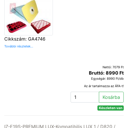
Cikkszám: GA4746
További részletek...
Nettó: 7079 Ft
Bruttó: 8990 Ft
Egységár: 8990 Ft/db
Az ár tartalmazza az ÁFA-t!
Kosárba
Készleten van
IZ-E19S-PREMIUM LUX-Kompatibilis LUX 1 / D820 /