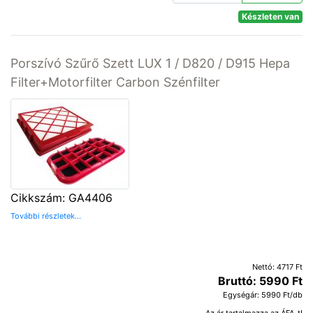
Készleten van
Porszívó Szűrő Szett LUX 1 / D820 / D915 Hepa
Filter+Motorfilter Carbon Szénfilter
Cikkszám: GA4406
További részletek...
Nettó: 4717 Ft
Bruttó: 5990 Ft
Egységár: 5990 Ft/db
Az ár tartalmazza az ÁFA-t!