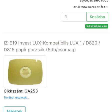
Egységár: 9990 Ft/db
Az ár tartalmazza az ÁFA-t!
Kosárba
Készleten van
IZ-E19 Invest LUX-Kompatibilis LUX 1 / D820 /
D815 papír porzsák (5db/csomag)
Cikkszám: GA253
További részletek...
Méretek