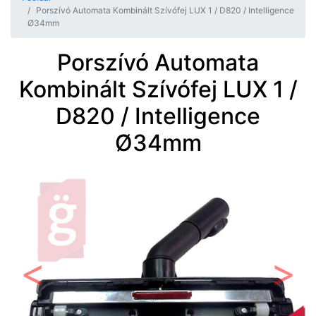
Porszívó Automata Kombinált Szívófej LUX 1 / D820 / Intelligence
Ø34mm
Porszívó Automata
Kombinált Szívófej LUX 1 /
D820 / Intelligence
Ø34mm
Előző
Követ