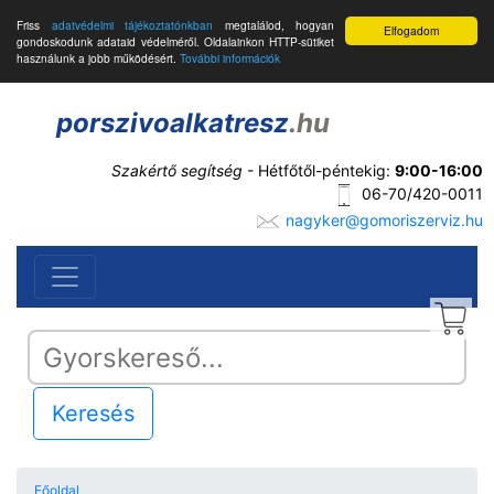
Friss
adatvédelmi tájékoztatónkban
megtalálod, hogyan
Elfogadom
gondoskodunk adataid védelméről. Oldalainkon HTTP-sütiket
használunk a jobb működésért.
További információk
porszivoalkatresz
.hu
Szakértő segítség
- Hétfőtől-péntekig:
9:00-16:00
06-70/420-0011
nagyker@gomoriszerviz.hu
Keresés
Főoldal