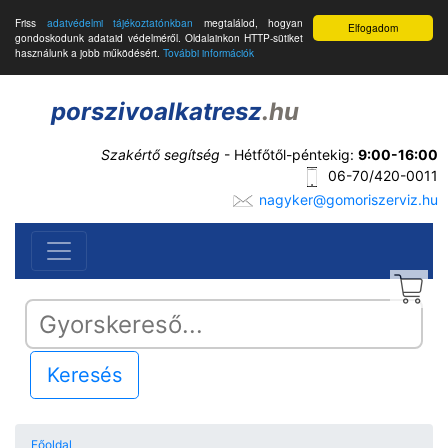
Friss
adatvédelmi tájékoztatónkban
megtalálod, hogyan
Elfogadom
gondoskodunk adataid védelméről. Oldalainkon HTTP-sütiket
használunk a jobb működésért.
További információk
porszivoalkatresz
.hu
Szakértő segítség
- Hétfőtől-péntekig:
9:00-16:00
06-70/420-0011
nagyker@gomoriszerviz.hu
Keresés
Főoldal