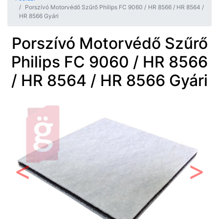
Porszívó Motorvédő Szűrő Philips FC 9060 / HR 8566 / HR 8564 /
HR 8566 Gyári
Porszívó Motorvédő Szűrő
Philips FC 9060 / HR 8566
/ HR 8564 / HR 8566 Gyári
Előző
Követ