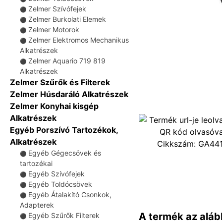
Zelmer Szívófejek
⚫
Zelmer Burkolati Elemek
⚫
Zelmer Motorok
⚫
Zelmer Elektromos Mechanikus
⚫
Alkatrészek
Zelmer Aquario 719 819
⚫
Alkatrészek
Zelmer Szűrők és Filterek
Zelmer Húsdaráló Alkatrészek
Zelmer Konyhai kisgép
Alkatrészek
Egyéb Porszívó Tartozékok,
Alkatrészek
Cikkszám:
GA44
Egyéb Gégecsövek és
⚫
tartozékai
Egyéb Szívófejek
⚫
Egyéb Toldócsövek
⚫
Egyéb Átalakító Csonkok,
⚫
Adapterek
A termék az aláb
Egyéb Szűrők Filterek
⚫