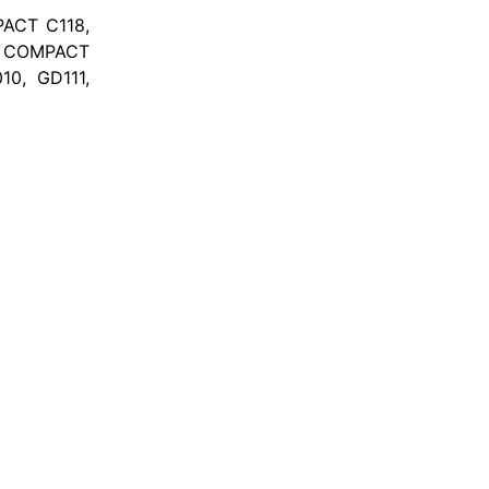
PACT C118,
, COMPACT
0, GD111,