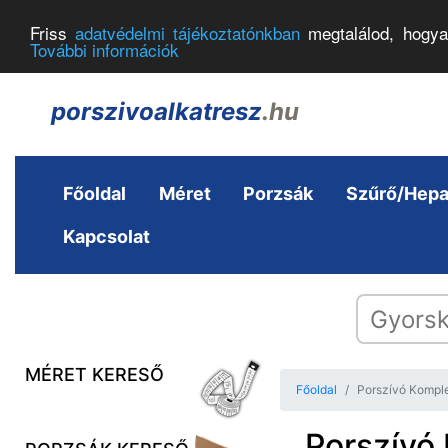
Friss
adatvédelmi tájékoztatónkban
megtalálod, hogya
További információk
porszivoalkatresz
.hu
Főoldal
Méret
Porzsák
Szűrő/Hep
Kapcsolat
MÉRET KERESŐ
Főoldal
Porszívó Komple
Porszívó 