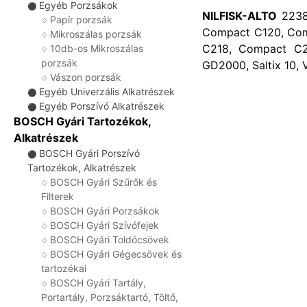
Egyéb Porzsákok
⚫
NILFISK-ALTO
22381
Papír porzsák
♢
Compact C120, Co
Mikroszálas porzsák
♢
C218, Compact C2
10db-os Mikroszálas
♢
porzsák
GD2000, Saltix 10,
Vászon porzsák
♢
Egyéb Univerzális Alkatrészek
⚫
Egyéb Porszívó Alkatrészek
⚫
BOSCH Gyári Tartozékok,
Alkatrészek
BOSCH Gyári Porszívó
⚫
Tartozékok, Alkatrészek
BOSCH Gyári Szűrők és
♢
Filterek
BOSCH Gyári Porzsákok
♢
BOSCH Gyári Szívófejek
♢
BOSCH Gyári Toldócsövek
♢
BOSCH Gyári Gégecsövek és
♢
tartozékai
BOSCH Gyári Tartály,
♢
Portartály, Porzsáktartó, Töltő,