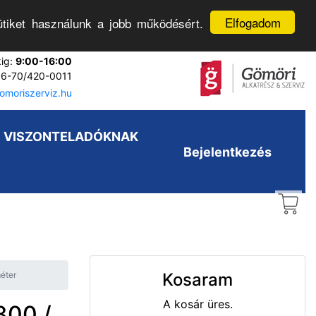
Elfogadom
tiket használunk a jobb működésért.
kig:
9:00-16:00
6-70/420-0011
moriszerviz.hu
VISZONTELADÓKNAK
Bejelentkezés
éter
Kosaram
A kosár üres.
300 /