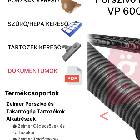
PORZSÁK KERESŐ
VP 600
SZŰRŐ/HEPA KERESŐ
TARTOZÉK KERESŐ
DOKUMENTUMOK
Termékcsoportok
Zelmer Porszívó és
Takarítógép Tartozékok
Alkatrészek
Előző
Zelmer Gégecsövek és
⚫
Tartozékai
Zelmer Toldócsövek
⚫