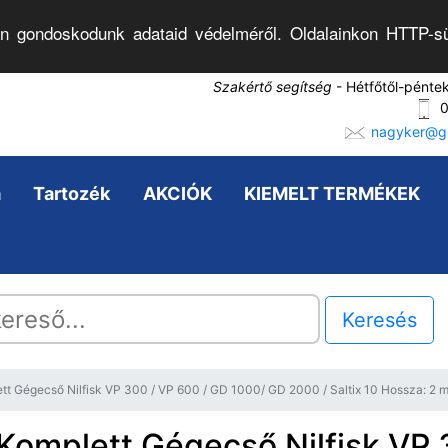
n gondoskodunk adataid védelméről. Oldalainkon HTTP-sü
Szakértő segítség
- Hétfőtől-pénte
0
nagyker@go
a
Tartozék
AKCIÓK
KIEMELT TERMÉKEK
Keresés
tt Gégecső Nilfisk VP 300 / VP 600 / GD 1000/ GD 2000 / Saltix 10 Hossza: 2 m
Komplett Gégecső Nilfisk VP 