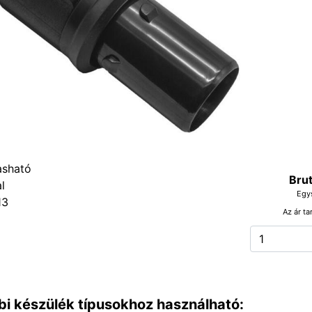
Brut
Egy
13
Az ár ta
bi készülék típusokhoz használható: