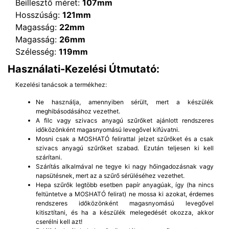
Beillesztő méret:
107mm
Hosszúság:
121mm
Magasság:
22mm
Magasság:
26mm
Szélesség:
119mm
Használati-Kezelési Útmutató:
Kezelési tanácsok a termékhez:
Ne használja, amennyiben sérült, mert a készülék
meghibásodásához vezethet.
A filc vagy szivacs anyagú szűrőket ajánlott rendszeres
időközönként magasnyomású levegővel kifúvatni.
Mosni csak a MOSHATÓ felirattal jelzet szűrőket és a csak
szivacs anyagú szűrőket szabad. Ezután teljesen ki kell
szárítani.
Szárítás alkalmával ne tegye ki nagy hőingadozásnak vagy
napsütésnek, mert az a szűrő sérüléséhez vezethet.
Hepa szűrők legtöbb esetben papír anyagúak, így (ha nincs
feltüntetve a MOSHATÓ felirat) ne mossa ki azokat, érdemes
rendszeres időközönként magasnyomású levegővel
kitisztítani, és ha a készülék melegedését okozza, akkor
cserélni kell azt!