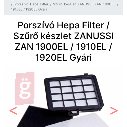
Porszívó Hepa Filter / Szűrő készlet ZANUSSI ZAN 1900EL /
1910EL / 1920EL Gyári
Porszívó Hepa Filter /
Szűrő készlet ZANUSSI
ZAN 1900EL / 1910EL /
1920EL Gyári
Előző
Követ