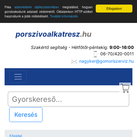
Friss
adatvédelmi tájékoztatónkban
megtalálod, hogyan
Elfogadom
gondoskodunk adataid védelméről. Oldalainkon HTTP-sütiket
használunk a jobb működésért.
További információk
porszivoalkatresz
.hu
Szakértő segítség
- Hétfőtől-péntekig:
9:00-16:00
06-70/420-0011
nagyker@gomoriszerviz.hu
Keresés
Főoldal