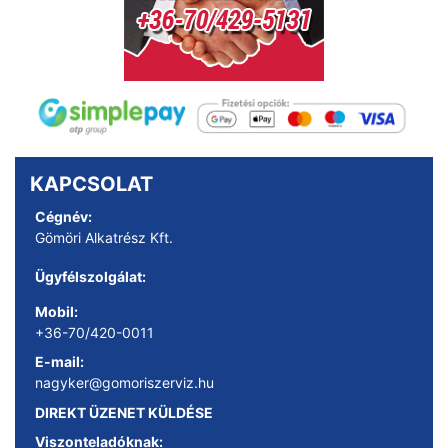
KAPCSOLAT
Cégnév:
Gömöri Alkatrész Kft.
Ügyfélszolgálat:
Mobil:
+36-70/420-0011
E-mail:
nagyker@gomoriszerviz.hu
DIREKT ÜZENET KÜLDÉSE
Viszonteladóknak: