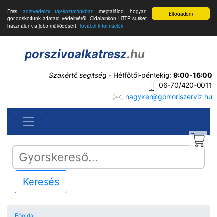
Friss
adatvédelmi tájékoztatónkban
megtalálod, hogyan
Elfogadom
gondoskodunk adataid védelméről. Oldalainkon HTTP-sütiket
használunk a jobb működésért.
További információk
porszivoalkatresz
.hu
Szakértő segítség
- Hétfőtől-péntekig:
9:00-16:00
06-70/420-0011
nagyker@gomoriszerviz.hu
Keresés
Főoldal