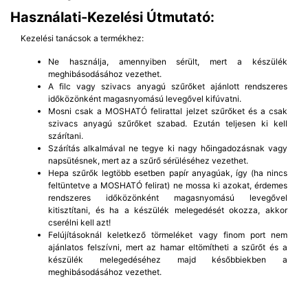
Használati-Kezelési Útmutató:
Kezelési tanácsok a termékhez:
Ne használja, amennyiben sérült, mert a készülék
meghibásodásához vezethet.
A filc vagy szivacs anyagú szűrőket ajánlott rendszeres
időközönként magasnyomású levegővel kifúvatni.
Mosni csak a MOSHATÓ felirattal jelzet szűrőket és a csak
szivacs anyagú szűrőket szabad. Ezután teljesen ki kell
szárítani.
Szárítás alkalmával ne tegye ki nagy hőingadozásnak vagy
napsütésnek, mert az a szűrő sérüléséhez vezethet.
Hepa szűrők legtöbb esetben papír anyagúak, így (ha nincs
feltüntetve a MOSHATÓ felirat) ne mossa ki azokat, érdemes
rendszeres időközönként magasnyomású levegővel
kitisztítani, és ha a készülék melegedését okozza, akkor
cserélni kell azt!
Felújításoknál keletkező törmeléket vagy finom port nem
ajánlatos felszívni, mert az hamar eltömítheti a szűrőt és a
készülék melegedéséhez majd későbbiekben a
meghibásodásához vezethet.