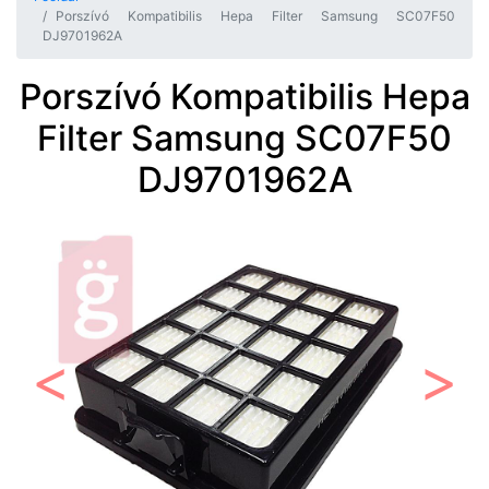
Porszívó Kompatibilis Hepa Filter Samsung SC07F50
DJ9701962A
Porszívó Kompatibilis Hepa
Filter Samsung SC07F50
DJ9701962A
Előző
Követ