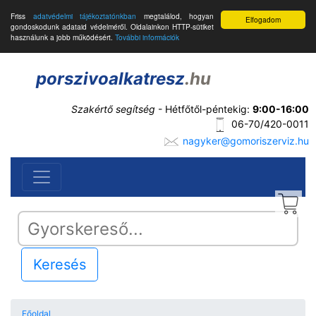
Friss
adatvédelmi tájékoztatónkban
megtalálod, hogyan
Elfogadom
gondoskodunk adataid védelméről. Oldalainkon HTTP-sütiket
használunk a jobb működésért.
További információk
porszivoalkatresz
.hu
Szakértő segítség
- Hétfőtől-péntekig:
9:00-16:00
06-70/420-0011
nagyker@gomoriszerviz.hu
Keresés
Főoldal