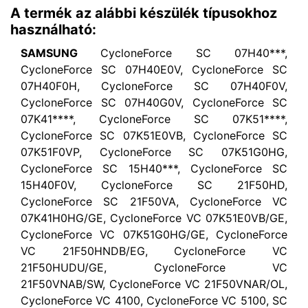
A termék az alábbi készülék típusokhoz
használható:
SAMSUNG
CycloneForce SC 07H40***,
CycloneForce SC 07H40E0V, CycloneForce SC
07H40F0H, CycloneForce SC 07H40F0V,
CycloneForce SC 07H40G0V, CycloneForce SC
07K41****, CycloneForce SC 07K51****,
CycloneForce SC 07K51E0VB, CycloneForce SC
07K51F0VP, CycloneForce SC 07K51G0HG,
CycloneForce SC 15H40***, CycloneForce SC
15H40F0V, CycloneForce SC 21F50HD,
CycloneForce SC 21F50VA, CycloneForce VC
07K41H0HG/GE, CycloneForce VC 07K51E0VB/GE,
CycloneForce VC 07K51G0HG/GE, CycloneForce
VC 21F50HNDB/EG, CycloneForce VC
21F50HUDU/GE, CycloneForce VC
21F50VNAB/SW, CycloneForce VC 21F50VNAR/OL,
CycloneForce VC 4100, CycloneForce VC 5100, SC