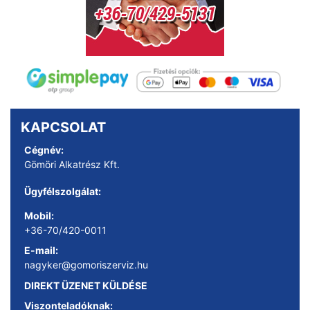
KAPCSOLAT
Cégnév:
Gömöri Alkatrész Kft.
Ügyfélszolgálat:
Mobil:
+36-70/420-0011
E-mail:
nagyker@gomoriszerviz.hu
DIREKT ÜZENET KÜLDÉSE
Viszonteladóknak: