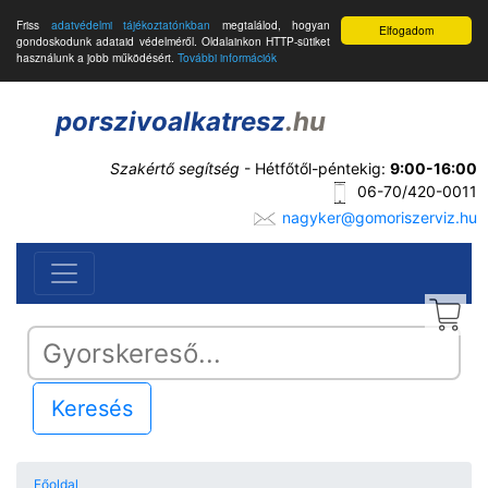
Friss
adatvédelmi tájékoztatónkban
megtalálod, hogyan
Elfogadom
gondoskodunk adataid védelméről. Oldalainkon HTTP-sütiket
használunk a jobb működésért.
További információk
porszivoalkatresz
.hu
Szakértő segítség
- Hétfőtől-péntekig:
9:00-16:00
06-70/420-0011
nagyker@gomoriszerviz.hu
Keresés
Főoldal