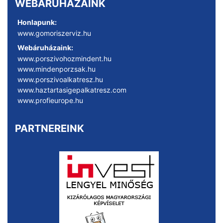
WEBÁRUHÁZAINK
Honlapunk:
www.gomoriszerviz.hu
Webáruházaink:
www.porszivohozmindent.hu
www.mindenporzsak.hu
www.porszivoalkatresz.hu
www.haztartasigepalkatresz.com
www.profieurope.hu
PARTNEREINK