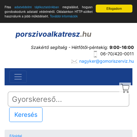
Friss
adatvédelmi tájékoztatónkban
megtalálod, hogyan
Elfogadom
gondoskodunk adataid védelméről. Oldalainkon HTTP-sütiket
használunk a jobb működésért.
További információk
porszivoalkatresz
.hu
Szakértő segítség
- Hétfőtől-péntekig:
9:00-16:00
06-70/420-0011
nagyker@gomoriszerviz.hu
Keresés
Főoldal