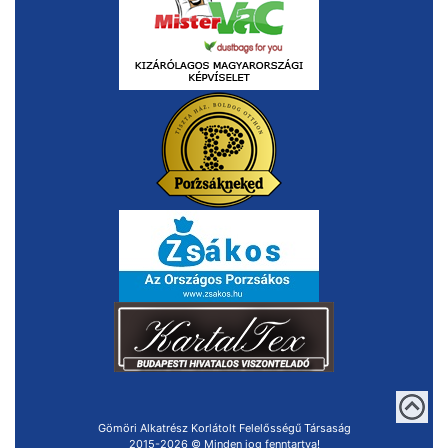
Gömöri Alkatrész Korlátolt Felelősségű Társaság
2015-2026 © Minden jog fenntartva!