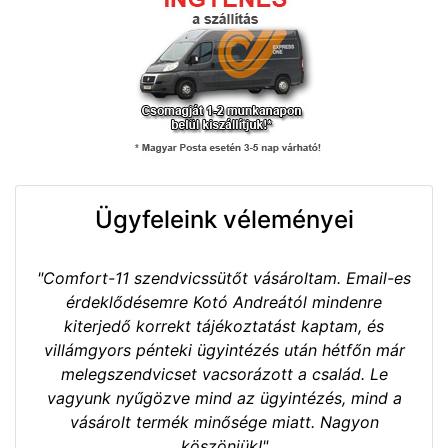
Ügyfeleink véleményei
"Comfort-11 szendvicssütőt vásároltam. Email-es
érdeklődésemre Kotó Andreától mindenre
kiterjedő korrekt tájékoztatást kaptam, és
villámgyors pénteki ügyintézés után hétfőn már
melegszendvicset vacsorázott a család. Le
vagyunk nyűgözve mind az ügyintézés, mind a
vásárolt termék minősége miatt. Nagyon
köszönjük!"