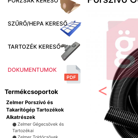
PORZSÁK KERESŐ
SZŰRŐ/HEPA KERESŐ
TARTOZÉK KERESŐ
DOKUMENTUMOK
Termékcsoportok
Előző
Zelmer Porszívó és
Takarítógép Tartozékok
Alkatrészek
Zelmer Gégecsövek és
⚫
Tartozékai
Zelmer Toldócsövek
⚫