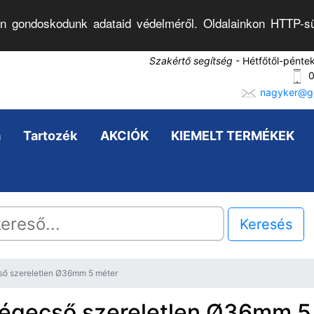
n gondoskodunk adataid védelméről. Oldalainkon HTTP-sü
Szakértő segítség
- Hétfőtől-pénte
0
nagyker@go
a
Tartozék
AKCIÓK
KIEMELT TERMÉKEK
Keresés
ső szereletlen Ø36mm 5 méter
Gégecső szereletlen Ø36mm 5