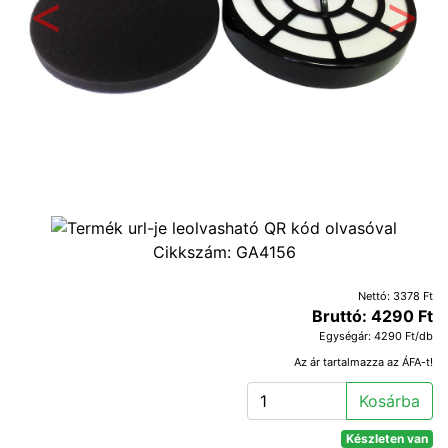
Előző
Követ
Cikkszám:
GA4156
Nettó: 3378 Ft
Bruttó: 4290 Ft
Egységár: 4290 Ft/db
Az ár tartalmazza az ÁFA-t!
Kosárba
Készleten van