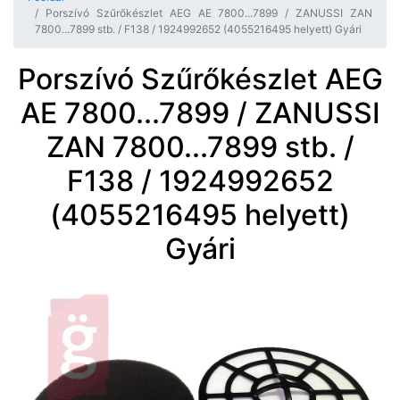
Porszívó Szűrőkészlet AEG AE 7800...7899 / ZANUSSI ZAN
7800...7899 stb. / F138 / 1924992652 (4055216495 helyett) Gyári
Porszívó Szűrőkészlet AEG
AE 7800...7899 / ZANUSSI
ZAN 7800...7899 stb. /
F138 / 1924992652
(4055216495 helyett)
Gyári