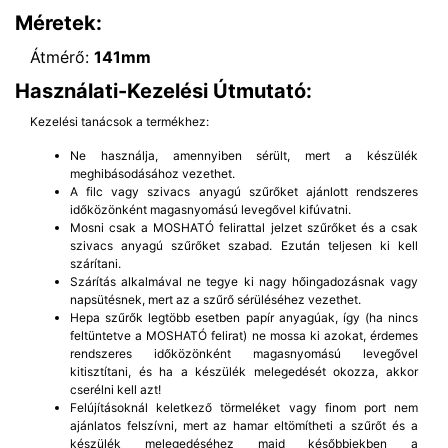
Méretek:
Átmérő:
141mm
Használati-Kezelési Útmutató:
Kezelési tanácsok a termékhez:
Ne használja, amennyiben sérült, mert a készülék
meghibásodásához vezethet.
A filc vagy szivacs anyagú szűrőket ajánlott rendszeres
időközönként magasnyomású levegővel kifúvatni.
Mosni csak a MOSHATÓ felirattal jelzet szűrőket és a csak
szivacs anyagú szűrőket szabad. Ezután teljesen ki kell
szárítani.
Szárítás alkalmával ne tegye ki nagy hőingadozásnak vagy
napsütésnek, mert az a szűrő sérüléséhez vezethet.
Hepa szűrők legtöbb esetben papír anyagúak, így (ha nincs
feltüntetve a MOSHATÓ felirat) ne mossa ki azokat, érdemes
rendszeres időközönként magasnyomású levegővel
kitisztítani, és ha a készülék melegedését okozza, akkor
cserélni kell azt!
Felújításoknál keletkező törmeléket vagy finom port nem
ajánlatos felszívni, mert az hamar eltömítheti a szűrőt és a
készülék melegedéséhez majd későbbiekben a