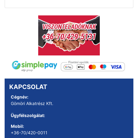
KAPCSOLAT
Cégnév:
Gömöri Alkatrész Kft.
Ügyfélszolgálat:
Mobil:
+36-70/420-0011