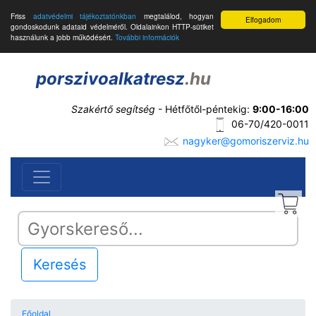
Friss
adatvédelmi tájékoztatónkban
megtalálod, hogyan
Elfogadom
gondoskodunk adataid védelméről. Oldalainkon HTTP-sütiket
használunk a jobb működésért.
További információk
porszivoalkatresz
.hu
Szakértő segítség
- Hétfőtől-péntekig:
9:00-16:00
06-70/420-0011
nagyker@gomoriszerviz.hu
Keresés
Főoldal