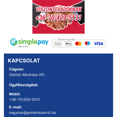
KAPCSOLAT
Cégnév:
Gömöri Alkatrész Kft.
Ügyfélszolgálat:
Mobil:
+36-70/420-0011
E-mail:
nagyker@gomoriszerviz.hu