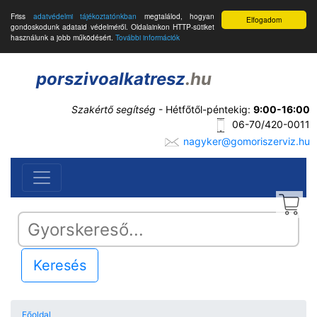
Friss
adatvédelmi tájékoztatónkban
megtalálod, hogyan
Elfogadom
gondoskodunk adataid védelméről. Oldalainkon HTTP-sütiket
használunk a jobb működésért.
További információk
porszivoalkatresz
.hu
Szakértő segítség
- Hétfőtől-péntekig:
9:00-16:00
06-70/420-0011
nagyker@gomoriszerviz.hu
Keresés
Főoldal