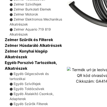
Zelmer Szívófejek
⚫
Zelmer Burkolati Elemek
⚫
Zelmer Motorok
⚫
Zelmer Elektromos Mechanikus
⚫
Alkatrészek
Zelmer Aquario 719 819
⚫
Alkatrészek
Zelmer Szűrők és Filterek
Zelmer Húsdaráló Alkatrészek
Zelmer Konyhai kisgép
Alkatrészek
Egyéb Porszívó Tartozékok,
Alkatrészek
Egyéb Gégecsövek és
⚫
tartozékai
Cikkszám:
GA41
Egyéb Szívófejek
⚫
Egyéb Toldócsövek
⚫
Egyéb Átalakító Csonkok,
⚫
Adapterek
Egyéb Szűrők Filterek
⚫