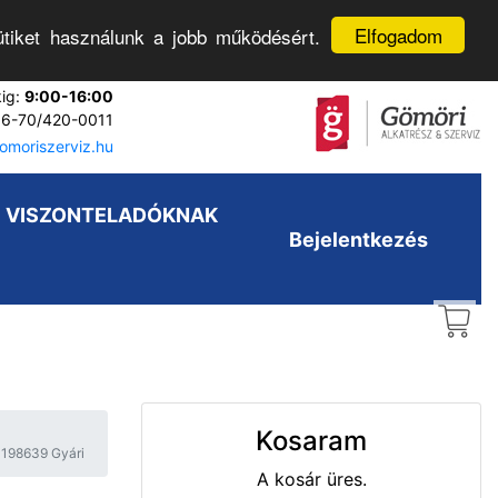
Elfogadom
tiket használunk a jobb működésért.
kig:
9:00-16:00
6-70/420-0011
moriszerviz.hu
VISZONTELADÓKNAK
Bejelentkezés
Kosaram
 198639 Gyári
A kosár üres.