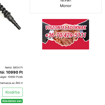
István
Monor
Nettó: 8654 Ft
tó: 10990 Ft
ségár: 10990 Ft/db
rtalmazza az ÁFA-t!
Kosárba
Készleten van