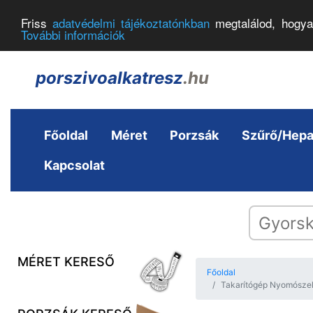
Friss
adatvédelmi tájékoztatónkban
megtalálod, hogya
További információk
porszivoalkatresz
.hu
Főoldal
Méret
Porzsák
Szűrő/Hep
Kapcsolat
MÉRET KERESŐ
Főoldal
Takarítógép Nyomószele