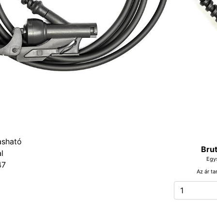
Brut
Egy
47
Az ár ta