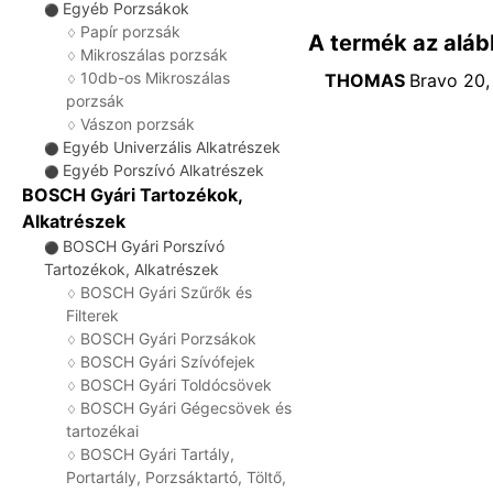
Egyéb Porzsákok
⚫
Papír porzsák
♢
A termék az aláb
Mikroszálas porzsák
♢
10db-os Mikroszálas
THOMAS
Bravo 20,
♢
porzsák
Vászon porzsák
♢
Egyéb Univerzális Alkatrészek
⚫
Egyéb Porszívó Alkatrészek
⚫
BOSCH Gyári Tartozékok,
Alkatrészek
BOSCH Gyári Porszívó
⚫
Tartozékok, Alkatrészek
BOSCH Gyári Szűrők és
♢
Filterek
BOSCH Gyári Porzsákok
♢
BOSCH Gyári Szívófejek
♢
BOSCH Gyári Toldócsövek
♢
BOSCH Gyári Gégecsövek és
♢
tartozékai
BOSCH Gyári Tartály,
♢
Portartály, Porzsáktartó, Töltő,