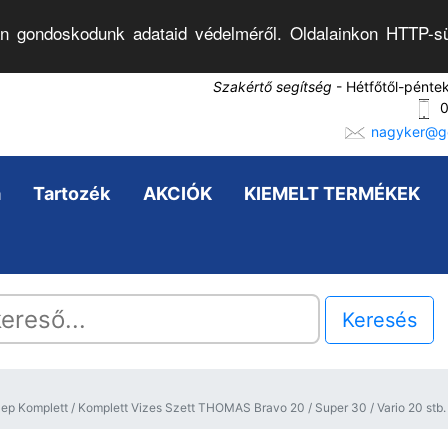
n gondoskodunk adataid védelméről. Oldalainkon HTTP-sü
Szakértő segítség
- Hétfőtől-pénte
0
nagyker@go
a
Tartozék
AKCIÓK
KIEMELT TERMÉKEK
Keresés
p Komplett / Komplett Vizes Szett THOMAS Bravo 20 / Super 30 / Vario 20 stb.