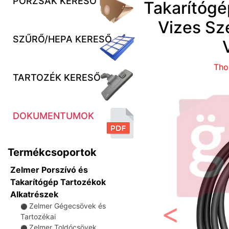
PORZSÁK KERESŐ
Takarítógé
Vizes Sz
SZŰRŐ/HEPA KERESŐ
Tho
TARTOZÉK KERESŐ
DOKUMENTUMOK
Termékcsoportok
Zelmer Porszívó és
Takarítógép Tartozékok
Alkatrészek
Zelmer Gégecsövek és
⚫
Tartozékai
Előző
Zelmer Toldócsövek
⚫