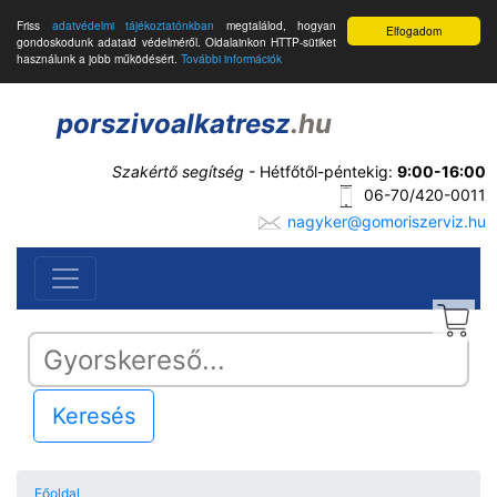
Friss
adatvédelmi tájékoztatónkban
megtalálod, hogyan
Elfogadom
gondoskodunk adataid védelméről. Oldalainkon HTTP-sütiket
használunk a jobb működésért.
További információk
porszivoalkatresz
.hu
Szakértő segítség
- Hétfőtől-péntekig:
9:00-16:00
06-70/420-0011
nagyker@gomoriszerviz.hu
Keresés
Főoldal