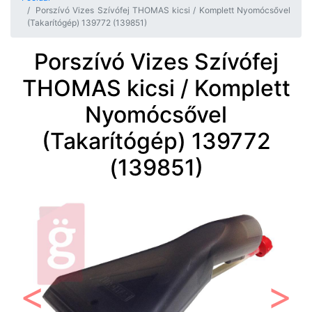
Porszívó Vizes Szívófej THOMAS kicsi / Komplett Nyomócsővel
(Takarítógép) 139772 (139851)
Porszívó Vizes Szívófej
THOMAS kicsi / Komplett
Nyomócsővel
(Takarítógép) 139772
(139851)
Előző
Követ