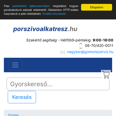
Friss
adatvédelmi tájékoztatónkban
megtalálod, hogyan
Elfogadom
gondoskodunk adataid védelméről. Oldalainkon HTTP-sütiket
használunk a jobb működésért.
További információk
porszivoalkatresz
.hu
Szakértő segítség
- Hétfőtől-péntekig:
9:00-16:00
06-70/420-0011
nagyker@gomoriszerviz.hu
Keresés
Főoldal