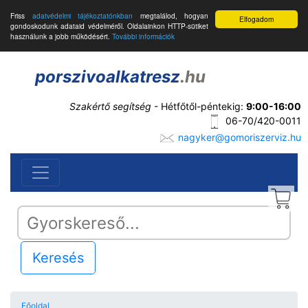
Friss
adatvédelmi tájékoztatónkban
megtalálod, hogyan
Elfogadom
gondoskodunk adataid védelméről. Oldalainkon HTTP-sütiket
használunk a jobb működésért.
További információk
porszivoalkatresz
.hu
Szakértő segítség
- Hétfőtől-péntekig:
9:00-16:00
06-70/420-0011
nagyker@gomoriszerviz.hu
Keresés
Főoldal