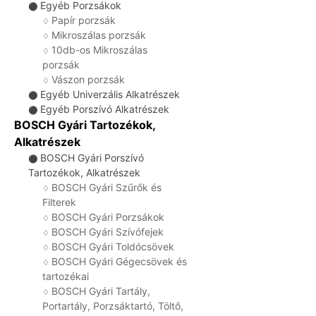
Egyéb Porzsákok
⚫
Papír porzsák
♢
Mikroszálas porzsák
♢
10db-os Mikroszálas
♢
porzsák
Vászon porzsák
♢
Egyéb Univerzális Alkatrészek
⚫
Egyéb Porszívó Alkatrészek
⚫
BOSCH Gyári Tartozékok,
Alkatrészek
BOSCH Gyári Porszívó
⚫
Tartozékok, Alkatrészek
BOSCH Gyári Szűrők és
♢
Filterek
BOSCH Gyári Porzsákok
♢
BOSCH Gyári Szívófejek
♢
BOSCH Gyári Toldócsövek
♢
BOSCH Gyári Gégecsövek és
♢
tartozékai
BOSCH Gyári Tartály,
♢
Portartály, Porzsáktartó, Töltő,