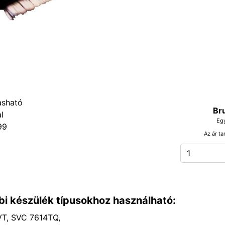
Br
Eg
99
Az ár ta
bi készülék típusokhoz használható:
T, SVC 7614TQ,