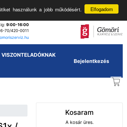
Elfogadom
tiket használunk a jobb működésért.
kig:
9:00-16:00
6-70/420-0011
moriszerviz.hu
VISZONTELADÓKNAK
Bejelentkezés
Kosaram
A kosár üres.
1x /