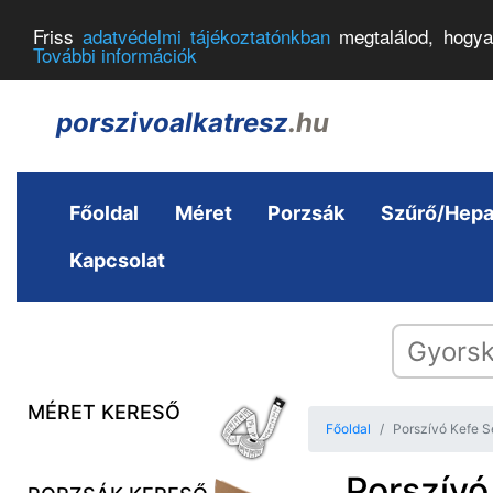
Friss
adatvédelmi tájékoztatónkban
megtalálod, hogya
További információk
porszivoalkatresz
.hu
Főoldal
Méret
Porzsák
Szűrő/Hep
Kapcsolat
MÉRET KERESŐ
Főoldal
Porszívó Kefe 
Porszívó