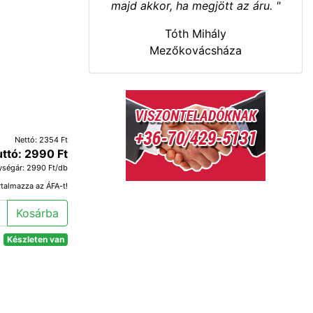
majd akkor, ha megjött az áru. "
Tóth Mihály
Mezőkovácsháza
Nettó: 2354 Ft
uttó: 2990 Ft
ységár: 2990 Ft/db
rtalmazza az ÁFA-t!
Kosárba
Készleten van