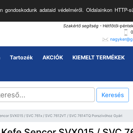
n gondoskodunk adataid védelméről. Oldalainkon HTTP-sü
Szakértő segítség
- Hétfőtől-pénte
0
nagyker@go
a
Tartozék
AKCIÓK
KIEMELT TERMÉKEK
Keresés
Sencor SVX015 / SVC 761x / SVC 7612VT / SVC 7614TQ Porszívóhoz Gyári
 Kefe Sencor SVX015 / SVC 76