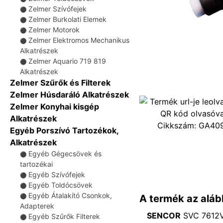
Zelmer Szívófejek
⚫
Zelmer Burkolati Elemek
⚫
Zelmer Motorok
⚫
Zelmer Elektromos Mechanikus
⚫
Alkatrészek
Zelmer Aquario 719 819
⚫
Alkatrészek
Zelmer Szűrők és Filterek
Zelmer Húsdaráló Alkatrészek
Zelmer Konyhai kisgép
Alkatrészek
Cikkszám:
GA40
Egyéb Porszívó Tartozékok,
Alkatrészek
Egyéb Gégecsövek és
⚫
tartozékai
Egyéb Szívófejek
⚫
Egyéb Toldócsövek
⚫
Egyéb Átalakító Csonkok,
A termék az aláb
⚫
Adapterek
SENCOR
SVC 7612V
Egyéb Szűrők Filterek
⚫