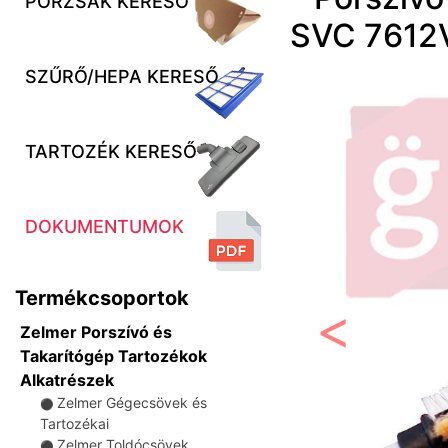
PORZSÁK KERESŐ
SVC 7612V
SZŰRŐ/HEPA KERESŐ
TARTOZÉK KERESŐ
DOKUMENTUMOK
Termékcsoportok
Zelmer Porszívó és
Előző
Takarítógép Tartozékok
Alkatrészek
Zelmer Gégecsövek és
⚫
Tartozékai
Zelmer Toldócsövek
⚫