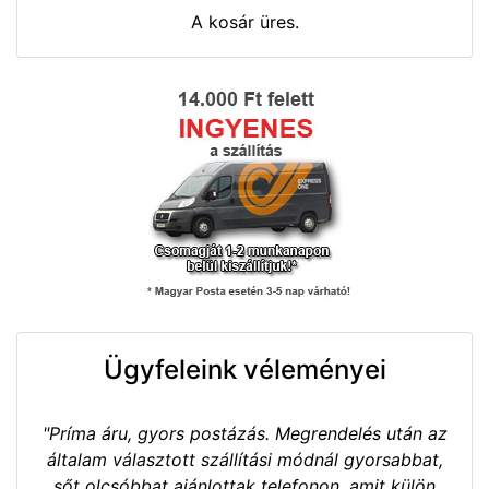
A kosár üres.
Ügyfeleink véleményei
"Príma áru, gyors postázás. Megrendelés után az
általam választott szállítási módnál gyorsabbat,
sőt olcsóbbat ajánlottak telefonon, amit külön