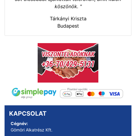
köszönök. "
Tárkányi Kriszta
Budapest
KAPCSOLAT
Cégnév:
Gömöri Alkatrész Kft.