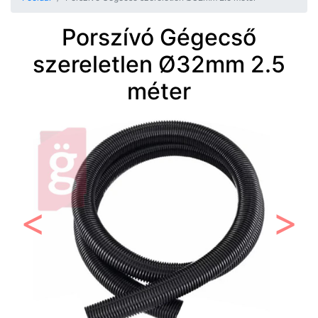
Porszívó Gégecső
szereletlen Ø32mm 2.5
méter
Előző
Követ