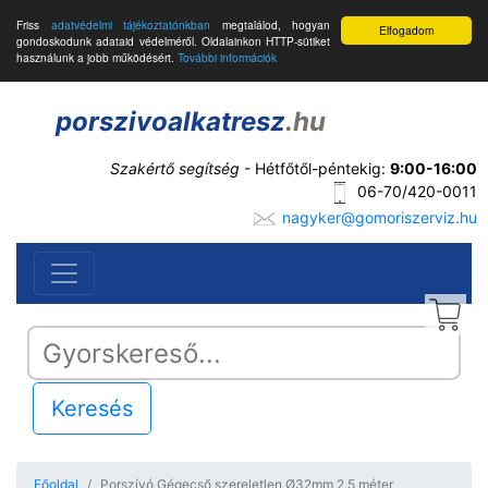
Friss
adatvédelmi tájékoztatónkban
megtalálod, hogyan
Elfogadom
gondoskodunk adataid védelméről. Oldalainkon HTTP-sütiket
használunk a jobb működésért.
További információk
porszivoalkatresz
.hu
Szakértő segítség
- Hétfőtől-péntekig:
9:00-16:00
06-70/420-0011
nagyker@gomoriszerviz.hu
Keresés
Főoldal
Porszívó Gégecső szereletlen Ø32mm 2.5 méter