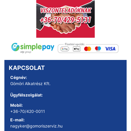
KAPCSOLAT
Cégnév:
Gömöri Alkatrész Kft.
Ügyfélszolgálat:
Mobil:
+36-70/420-0011
E-mail:
nagyker@gomoriszerviz.hu