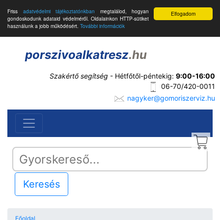
Friss
adatvédelmi tájékoztatónkban
megtalálod, hogyan
Elfogadom
gondoskodunk adataid védelméről. Oldalainkon HTTP-sütiket
használunk a jobb működésért.
További információk
porszivoalkatresz
.hu
Szakértő segítség
- Hétfőtől-péntekig:
9:00-16:00
06-70/420-0011
nagyker@gomoriszerviz.hu
Keresés
Főoldal